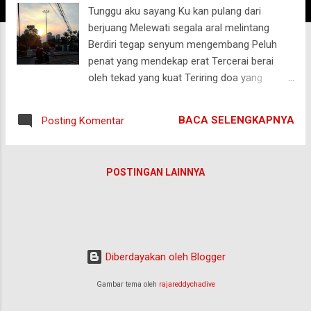
Tunggu aku sayang Ku kan pulang dari
g
berjuang Melewati segala aral melintang
a
Berdiri tegap senyum mengembang Peluh
n
penat yang mendekap erat Tercerai berai
oleh tekad yang kuat Teriring doa yang
terpanjat Dan keyakinan yang melekat
Tertunaikan sudah kewajiban Menjadikan
BACA SELENGKAPNYA
Posting Komentar
amanah tidak sebagai beban Seperti Sandya
Kala yang menerima titah Tuhan Ia tak
mengeluh dalam sedu sedan Ini aku sayang
POSTINGAN LAINNYA
pulang dengan senyum mengembang Saat
kau sambut dengan riang Menjadi kekuatan
yang tak terbilang Terimakasih sayang Ini
aku, pulang!
Diberdayakan oleh Blogger
Gambar tema oleh
rajareddychadive