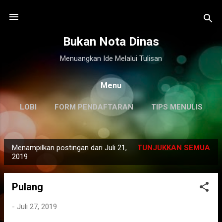
Langsung ke konten utama
Bukan Nota Dinas
Menuangkan Ide Melalui Tulisan
Menu
LOBI
FORM PENDAFTARAN
TIPS MENULIS
DISCLAIMER
LAINNYA…
KILAS BALIK
Menampilkan postingan dari Juli 21,
TUNJUKKAN SEMUA
P
2019
o
s
Pulang
t
i
-
Juli 27, 2019
n