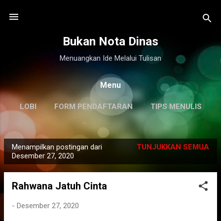
Langsung ke konten utama
Bukan Nota Dinas
Menuangkan Ide Melalui Tulisan
Menu
LOBI
FORM PENDAFTARAN
TIPS MENULIS
DISCLAIMER
LAINNYA…
KILAS BALIK
Menampilkan postingan dari
TUNJUKKAN SEMUA
P
Desember 27, 2020
o
s
Rahwana Jatuh Cinta
t
i
-
Desember 27, 2020
n