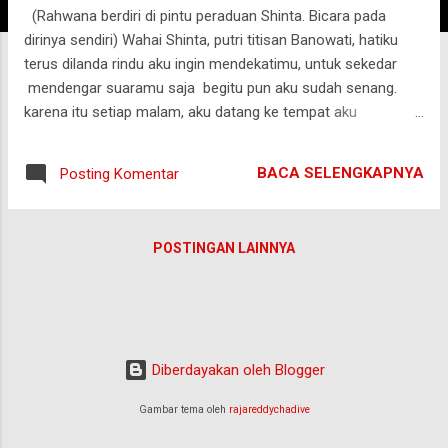
(Rahwana berdiri di pintu peraduan Shinta. Bicara pada
g
dirinya sendiri) Wahai Shinta, putri titisan Banowati, hatiku
a
terus dilanda rindu aku ingin mendekatimu, untuk sekedar
n
mendengar suaramu saja begitu pun aku sudah senang.
karena itu setiap malam, aku datang ke tempat aku
menyembunyikanmu, namun yang ku dengar adalah suaramu
yang meninggi.... membentak dan mengusirku pergi.
BACA SELENGKAPNYA
Posting Komentar
bagaimana pun, aku tak pernah jemu, sampai kau mau
mengajakku bicara sampai kamu mau membuka hatimu
untuk mengenalku, sekedar mengenalku. agar aku bisa
POSTINGAN LAINNYA
menunjukkan isi hatiku padamu. walaupun terlihat dari sinar
mata dan caraku menatapmu bagaimana kau bisa tahu?
sementara untuk melihatku saja engkau tak mau apakah
karena rupaku? atau karena orang sepertiku tak layak
mendapatkan cinta? (Rahwana tertunduk, wajahnya murung...
Diberdayakan oleh Blogger
matanya yang buas, memudar sendu) aku Rahwana, Raja
Negeri Alengka aku terbiasa mendapatkan keinginanku
Gambar tema oleh
rajareddychadive
dengan sesuka hati aku memang bukan orang baik tapi aku
tetap punya per...