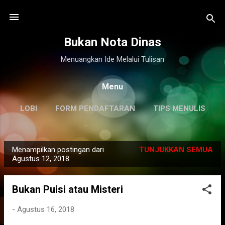
Langsung ke konten utama
Bukan Nota Dinas
Menuangkan Ide Melalui Tulisan
Menu
LOBI
FORM PENDAFTARAN
TIPS MENULIS
DISCLAIMER
LAINNYA…
KILAS BALIK
Menampilkan postingan dari
TUNJUKKAN SEMUA
P
Agustus 12, 2018
o
s
Bukan Puisi atau Misteri
t
i
-
Agustus 16, 2018
n