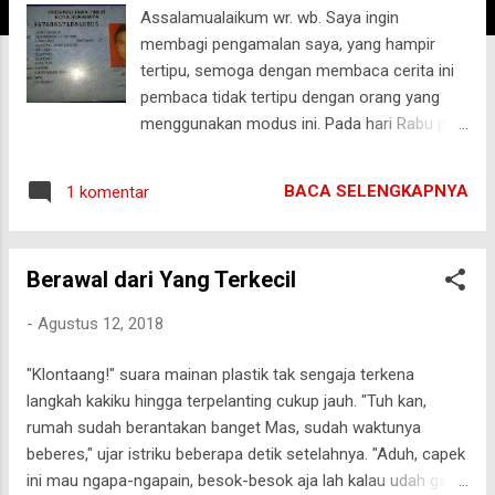
Assalamualaikum wr. wb. Saya ingin
g
membagi pengamalan saya, yang hampir
a
tertipu, semoga dengan membaca cerita ini
n
pembaca tidak tertipu dengan orang yang
menggunakan modus ini. Pada hari Rabu pagi
tanggal 15/08/2018, saya di telpon orang
yang mengaku bernama Joko Susilo
BACA SELENGKAPNYA
1 komentar
(selanjutnya akan disebut Jolo), -kalau
nelpon pakai nomor HP 081294085309- yang
berencana akan menyewa mobil berikut supir
Berawal dari Yang Terkecil
untuk keperluan liburan di Puncak Bogor
selama 5 hari, terhitung tanggal 20 s/d 24
-
Agustus 12, 2018
Agustus 2018. Singkat cerita setelah tawar
menawar, tercapai kesepatan harga, dan
"Klontaang!" suara mainan plastik tak sengaja terkena
lewat telpon Jolo mengatakan akan
langkah kakiku hingga terpelanting cukup jauh. "Tuh kan,
memberikan uang muka/DP, padahal saya
rumah sudah berantakan banget Mas, sudah waktunya
tidak meminta. Jujur saya sempat kagum
beberes," ujar istriku beberapa detik setelahnya. "Aduh, capek
plus sedikit heran, saya gak minta DP tapi dia
ini mau ngapa-ngapain, besok-besok aja lah kalau udah gak
yang duluan bilang akan memberi DP. Siang