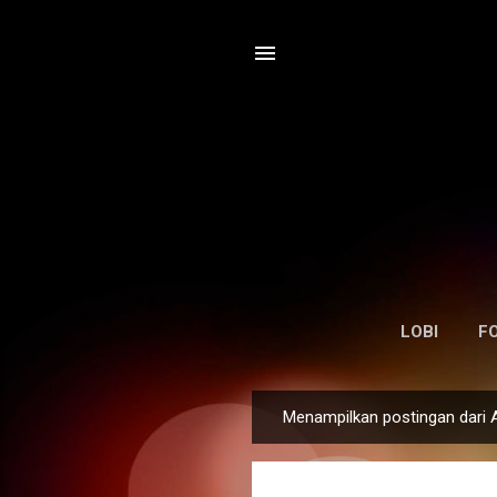
LOBI
F
Menampilkan postingan dari 
P
o
s