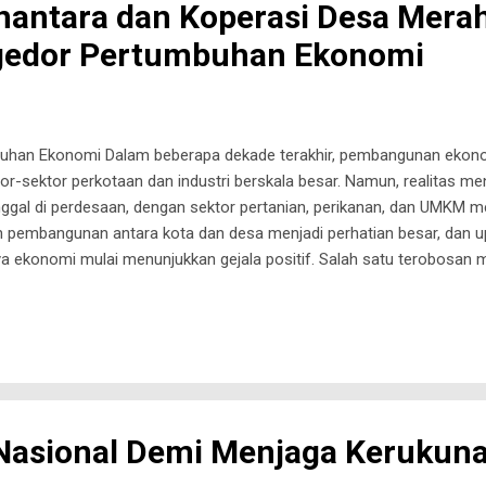
antara dan Koperasi Desa Merah
edor Pertumbuhan Ekonomi
uhan Ekonomi Dalam beberapa dekade terakhir, pembangunan ekono
r-sektor perkotaan dan industri berskala besar. Namun, realitas me
ggal di perdesaan, dengan sektor pertanian, perikanan, dan UMKM m
n pembangunan antara kota dan desa menjadi perhatian besar, dan 
a ekonomi mulai menunjukkan gejala positif. Salah satu terobosan 
 dua inisiatif strategis: Danantara dan Koperasi Desa (Kopdes) Merah
an, melainkan ekosistem terintegrasi yang memadukan teknologi dig
si berbasis komunitas. Makalah ini mengeksplorasi desain, capaian, 
eka sebagai lokomotif pertumbuhan ekonomi inklusif di ...
 Nasional Demi Menjaga Kerukun