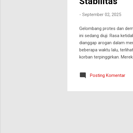
Stabilitas
-
September 02, 2025
Gelombang protes dan demon
ini sedang diuji. Rasa ket
dianggap arogan dalam mere
beberapa waktu lalu, terlih
korban terpinggirkan. Mereka
tengah situasi ini, ada sat
berdiri kokoh bukan hanya 
Posting Komentar
persaudaraan yang menembus
Tulisan ini bukan untuk me