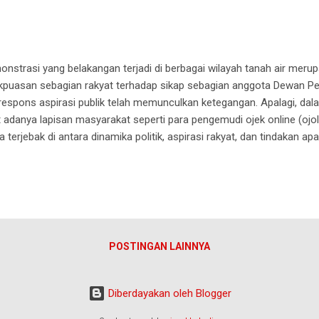
strasi yang belakangan terjadi di berbagai wilayah tanah air mer
idakpuasan sebagian rakyat terhadap sikap sebagian anggota Dewan P
spons aspirasi publik telah memunculkan ketegangan. Apalagi, dal
at adanya lapisan masyarakat seperti para pengemudi ojek online (ojol
 terjebak di antara dinamika politik, aspirasi rakyat, dan tindakan ap
u hal yang harus kita jaga bersama: persatuan dan kerukunan masyara
karena kesamaan bahasa, tanah air, dan sejarah perjuangan, tetapi j
 sekat perbedaan. Bila persatuan runtuh, maka peluang keluar dari k
nyalahkan satu pihak dan memben...
POSTINGAN LAINNYA
Diberdayakan oleh Blogger