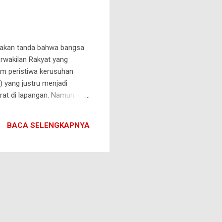
upakan tanda bahwa bangsa
erwakilan Rakyat yang
am peristiwa kerusuhan
) yang justru menjadi
arat di lapangan. Namun, di
kat Indonesia. Bangsa ini
uga karena semangat
BACA SELENGKAPNYA
risis akan semakin tipis.