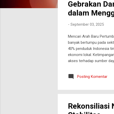
Gebrakan Dan
t
i
dalam Mengg
n
g
-
September 03, 2025
a
n
Mencari Arah Baru Pertumb
banyak bertumpu pada sekto
40% penduduk Indonesia tin
ekonomi lokal. Ketimpanga
akses terhadap sumber day
konteks ini adalah hadirnya
sekadar proyek pemberdaya
Posting Komentar
gotong‑royong, dan investa
seraya menakar prospek mer
Rekonsiliasi