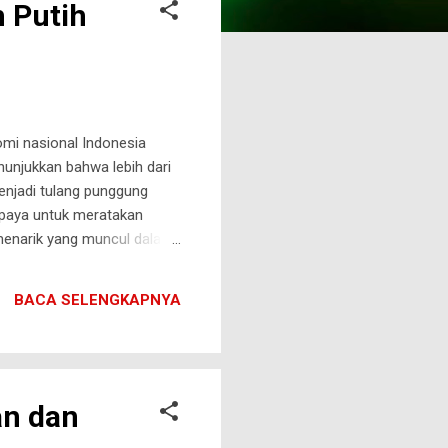
 Putih
mi nasional Indonesia
nunjukkan bahwa lebih dari
enjadi tulang punggung
upaya untuk meratakan
menarik yang muncul dalam
 Putih . Keduanya tidak
ital, kelembagaan
BACA SELENGKAPNYA
serta tantangan keduanya,
an dan