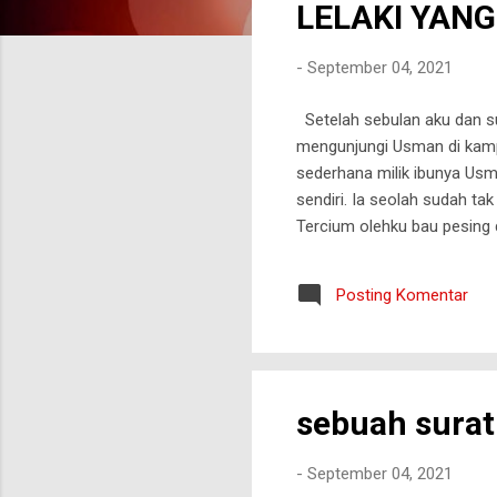
LELAKI YANG
t
i
-
September 04, 2021
n
g
Setelah sebulan aku dan su
a
mengunjungi Usman di kampu
n
sederhana milik ibunya Usm
sendiri. Ia seolah sudah ta
Tercium olehku bau pesing
nya dan buang air kecil di 
yang digelar di lantai. Te
Posting Komentar
pandangannya kosong. Ia t
yang kulihat beberapa bulan
sebuah surat
-
September 04, 2021