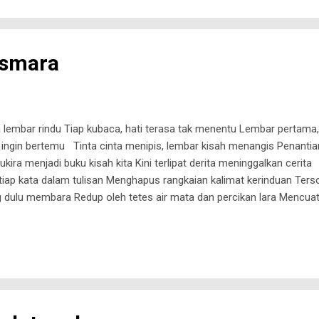
anya berkirim kabar dan sebulan sekali d...
Asmara
embar rindu Tiap kubaca, hati terasa tak menentu Lembar pertama, 
 ingin bertemu Tinta cinta menipis, lembar kisah menangis Penantian
kira menjadi buku kisah kita Kini terlipat derita meninggalkan ceri
tiap kata dalam tulisan Menghapus rangkaian kalimat kerinduan Ters
dulu membara Redup oleh tetes air mata dan percikan lara Mencua
embusan Hujan lara perlahan tak lagi terasa Dipayungi rasa yang s
rlatih Sembari menunggu hangatnya sentuhan kasih