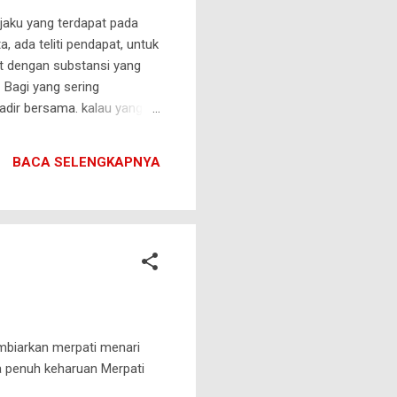
jaku yang terdapat pada
a, ada teliti pendapat, untuk
at dengan substansi yang
 Bagi yang sering
adir bersama. kalau yang
teliti pendapat,
 f iftu fifty ( kaya sebuah
BACA SELENGKAPNYA
imnya tertul...
biarkan merpati menari
a penuh keharuan Merpati