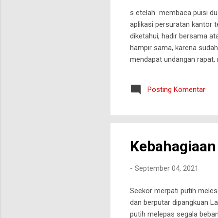
s etelah membaca puisi dua
aplikasi persuratan kantor t
diketahui, hadir bersama a
hampir sama, karena sudah 
mendapat undangan rapat, m
biasanya mendapatkan perm
selesaikan sesuai ketentuan
Posting Komentar
acara tipi yang) saya jadi
Kebahagiaan 
-
September 04, 2021
Seekor merpati putih mele
dan berputar dipangkuan L
putih melepas segala beban