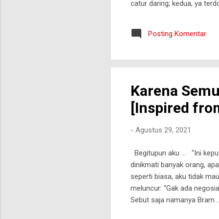
catur daring; kedua, ya te
Bermain catur daring terny
dunia. Kedua, ternyata unsu
Posting Komentar
aplikasi. Ketiga, fitur apli
permainan yang sudah saya l
Karena Semua
[Inspired fro
-
Agustus 29, 2021
Begitupun aku … “Ini kepu
dinikmati banyak orang, apa
seperti biasa, aku tidak ma
meluncur: “Gak ada negosi
Sebut saja namanya Bram … 
menyakitkan … Pengalaman 