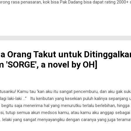
rdorong rasa penasaran, kok bisa Pak Dadang bisa dapat rating 2000+
ata menyenangkan. Pertama, kita bisa bermain 24 jam dan dengan law
r emosi juga tetap terlibat, baik secara pribadi maupun melalui chat 
kasi yang saya gunakan ternyata cukup lengkap, sehingga saya bisa seka
akukan. Yang terakhir, ada se...
 Orang Takut untuk Ditinggalka
m 'SORGE', a novel by OH]
tusanku! Kamu tau ‘kan aku itu sangat pencemburu, dan aku gak suk
lagi laki-laki …” Itu keributan yang kesekian puluh kalinya sepanjang
u begitu saja menerima hal yang menurutku terlalu berlebihan, hingga 
asi, tutup semua akun medsos kamu, atau kamu aku anggap sebagai
lelaki yang sangat menyayangiku dengan caranya yang juga teramat 
hidupnya berpuluh tahun hidup dalam ‘topeng’ membuatnya ‘sakit’ 