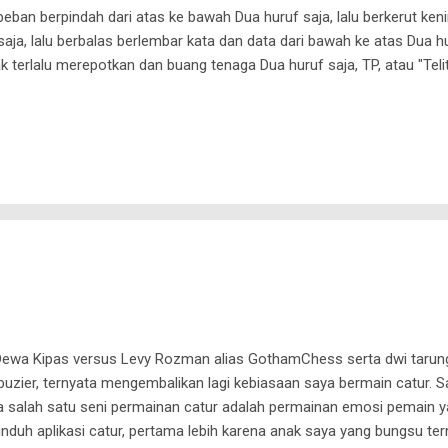
beban berpindah dari atas ke bawah Dua huruf saja, lalu berkerut ke
aja, lalu berbalas berlembar kata dan data dari bawah ke atas Dua h
k terlalu merepotkan dan buang tenaga Dua huruf saja, TP, atau "Telit
Dewa Kipas versus Levy Rozman alias GothamChess serta dwi tar
buzier, ternyata mengembalikan lagi kebiasaan saya bermain catur. 
a salah satu seni permainan catur adalah permainan emosi pemain y
nduh aplikasi catur, pertama lebih karena anak saya yang bungsu ter