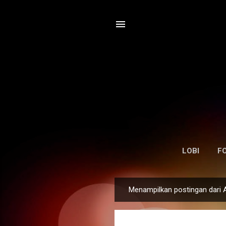
LOBI
F
Menampilkan postingan dari 
P
o
s