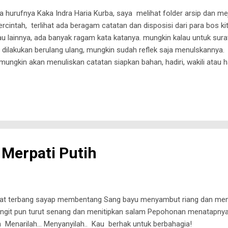
 hurufnya Kaka Indra Haria Kurba, saya melihat folder arsip dan me
ercintah, terlihat ada beragam catatan dan disposisi dari para bos kit
tau lainnya, ada banyak ragam kata katanya. mungkin kalau untuk sur
dilakukan berulang ulang, mungkin sudah reflek saja menulskannya.
ungkin akan menuliskan catatan siapkan bahan, hadiri, wakili atau h
ohonan tanggapan atau masukan, mungkin akan menuliskan catatan 
, atau bicarakan dengan saya, phone a friend , ask the audience atau
 membayangkan kalau misalnya, di inbox masuk sepucuk surat, pengir
Merpati Putih
sat terbang sayap membentang Sang bayu menyambut riang dan mem
angit pun turut senang dan menitipkan salam Pepohonan menatapny
 Menarilah... Menyanyilah.. Kau berhak untuk berbahagia!