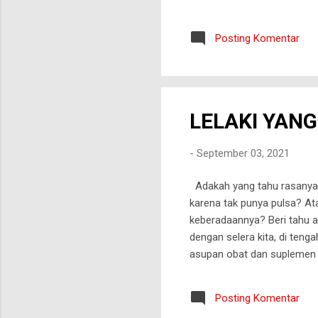
Posting Komentar
LELAKI YANG
-
September 03, 2021
Adakah yang tahu rasanya 
karena tak punya pulsa? Ata
keberadaannya? Beri tahu a
dengan selera kita, di teng
asupan obat dan suplemen t
pun yang peduli. Di saat k
drama korea, ada orang yang
Posting Komentar
bercengkrama dengan anak-a