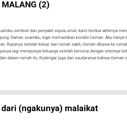
 MALANG (2)
amiku sembuh dari penyakit sejuta umat, kami berdua akhirnya mem
ng. Damar, suamiku, ingin memastikan kondisi Usman. Aku hanya be
an. Rupanya setelah keluar dari rumah sakit, Usman dibawa ke rumah
k punya lagi mempunyai keluarga setelah bercerai dengan isterinya be
 dari dalam rumah itu. Kudengar juga dari saudaranya bahwa Usma
atas kasur. Mungkin Usman juga tak sadar apa yang dilakukannya. Usm
nggorokanku tercekat melihat kondisi Usman. Mukanya pucat bak maya
ak memiliki daya untuk sekedar menopang tubuhnya yang kurus keri
 sebelumnya. Kulihat Bulek Tansah, ibun...
 dari (ngakunya) malaikat