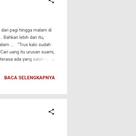
ari pagi hingga malam di
 Bahkan lebih dari itu,
malam …. “Trus kalo sudah
 Cari uang itu urusan suami,
terasa ada yang salah tapi
lebih memilih menjaga
nita yang sangat beruntung
BACA SELENGKAPNYA
 tak ingin dianggap kurang