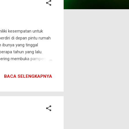
iliki kesempatan untuk
rdiri di depan pintu rumah
 ibunya yang tinggal
berapa tahun yang lalu.
n sering membuka pampers-
an duduk di atas kasur
t. Matanya cekung dan
BACA SELENGKAPNYA
ng. Berbeda dengan Usman