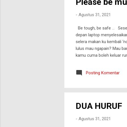
Please be mu
-
Agustus 31, 2021
Be tough, be safe … Sese
depan laptop menyelesaikan s
selera makan ku kembali ‘n
lulus mau ngapain? Mau bany
kamu cuma boleh keluar rum
aku tak mau lebih jauh mem
emosiku, kesehatanku lahi
Posting Komentar
… Hidup dalam kenyamanan y
ras...
DUA HURUF
-
Agustus 31, 2021