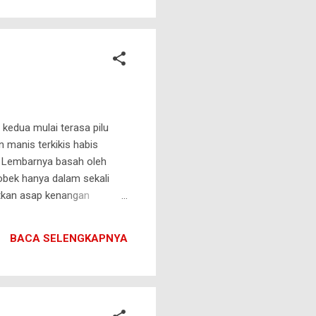
kedua mulai terasa pilu
 manis terkikis habis
ta Lembarnya basah oleh
obek hanya dalam sekali
tkan asap kenangan
udah biasa Menyusuri jalan
BACA SELENGKAPNYA