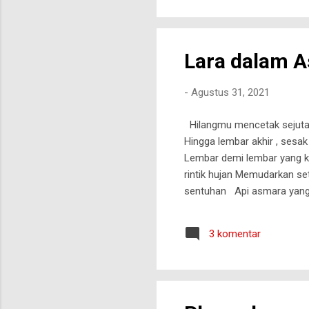
sebut saja Usman, yang bias
Lara dalam 
-
Agustus 31, 2021
Hilangmu mencetak sejuta l
Hingga lembar akhir , sesak
Lembar demi lembar yang ku
rintik hujan Memudarkan se
sentuhan Api asmara yang 
Menyesakkan dalam setiap h
bersama hati yang telah te
3 komentar