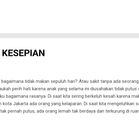
 KESEPIAN
bagaimana tidak makan sepuluh hari? Atau sakit tanpa ada seorang 
ukah perih hati karena anak yang selama ini diusahakan tidak putus s
ku bagaimana rasanya. Di saat kita sering berkeluh kesah karena ma
ah kota Jakarta ada orang yang kelaparan. Di saat kita mengeluhkan sa
ak pernah putus, ada orang lemah tak berdaya dan terkurung di rua
ita masih bisa menghabiskan kuota internet untuk menonton YouTube
 tak sanggup berkirim kabar kepada kerabat karena tak ada pulsa. Di
nak, ada orang yang tak pernah diperhatikan anaknya. Sepuluh hari k