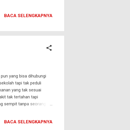
BACA SELENGKAPNYA
pun yang bisa dihubungi
ekolah tapi tak peduli
kanan yang tak sesuai
kit tak tertahan tapi
ng sempit tanpa seorang
 atau puluhan episode
 saat kita masih bisa
BACA SELENGKAPNYA
ehilangan jejak kerabat,