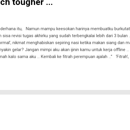
ch tougher ...
derhana itu, Namun mampu keesokan harinya membuatku burkutat d
isa revisi tugas akhirku yang sudah terbengkalai lebih dari 3 bulan ….
ormal’, nikmat menghabiskan sepiring nasi ketika makan siang dan 
akin gelar? Jangan mimpi aku akan ijinin kamu untuk kerja offline …
ah kalo sama aku … Kembali ke fitrah perempuan ajalah …” ‘Fitrah’, 
bantah … diam menjadi pilihan bukan karena aku menerima, tapi aku 
r batin … Hampir semua saudara, teman, kolega mengatakan aku wa
ang diidamkan … Mungkin itu yang hingga kini membuatku bertahan,