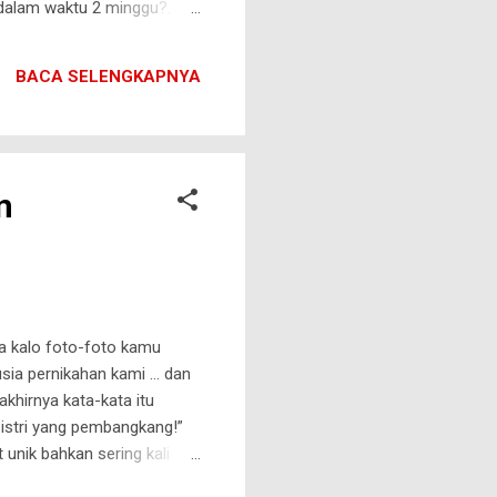
 dalam waktu 2 minggu?.
an dari seluruh penjuru
room yang difasilitasi
BACA SELENGKAPNYA
lian belajar dari permainan-
n
a kalo foto-foto kamu
 usia pernikahan kami … dan
akhirnya kata-kata itu
 istri yang pembangkang!”
unik bahkan sering kali
dan merasa bahagia dengan