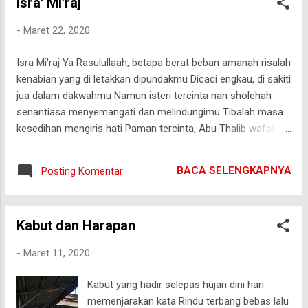
Isra' Mi'raj
pengungsi Rohingya Terpanggil rasa peduli pada sesama
Memberi pertolongan tanpa jeda Duhai, Aceh lon sayang
-
Maret 22, 2020
Duhai, Rohingya malang Doaku, doa kami tak berbilang Kelak,
keadilan kan terbentang Ahad, 28062020
Isra Mi'raj Ya Rasulullaah, betapa berat beban amanah risalah
kenabian yang di letakkan dipundakmu Dicaci engkau, di sakiti
jua dalam dakwahmu Namun isteri tercinta nan sholehah
senantiasa menyemangati dan melindungimu Tibalah masa
kesedihan mengiris hati Paman tercinta, Abu Thalib wafat
tanpa sempat mengucap syahadat Dalam hitungan hari,
pendamping setia nan sholehah, Khadijah sang Ummul
BACA SELENGKAPNYA
Posting Komentar
Mukminin pun pulang keharibaan Illaahi Belum cukup ujian
menerpa Kepiluan kembali menguji kesabaran Dakwah
kepada kaum Thaif mendapat pertentangan Di usirnya
Kabut dan Harapan
engkau bahkan dilempari batu hingga terluka Mengalir darah
segar dari pelipis sosok mulia Terduduk engkau di bawah
-
Maret 11, 2020
sebuah pohon Hingga malaikat datang menawarkan bantuan
tuk menimpakan bukit ke atas mereka kaum kuffar Namun
Kabut yang hadir selepas hujan dini hari
engkau menolak tawaran tersebut dengan halus, karena
memenjarakan kata Rindu terbang bebas lalu