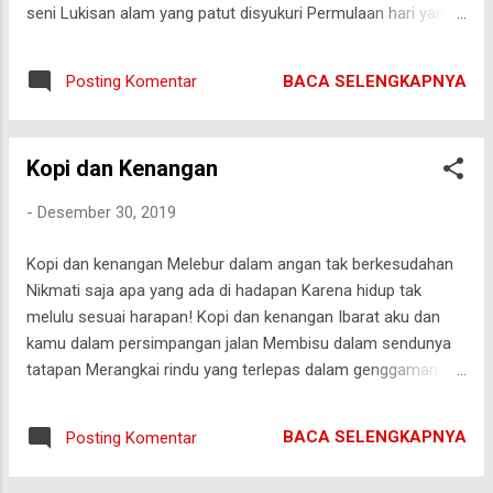
aku menggigil kedinginan, Bibir membiru, kulit jari keripu...
seni Lukisan alam yang patut disyukuri Permulaan hari yang
menyimpan sebuah misteri Pagi adalah anugerah Sesiapa
yang bersyukur, ia kan bahagia Sesiapa yang tak bersyukur,
BACA SELENGKAPNYA
Posting Komentar
sesaklah ia Karna pagi adalah jawaban dari setiap doa
Selamat pagi Semoga keberkahan senantiasa menyertai
31122019
Kopi dan Kenangan
-
Desember 30, 2019
Kopi dan kenangan Melebur dalam angan tak berkesudahan
Nikmati saja apa yang ada di hadapan Karena hidup tak
melulu sesuai harapan! Kopi dan kenangan Ibarat aku dan
kamu dalam persimpangan jalan Membisu dalam sendunya
tatapan Merangkai rindu yang terlepas dalam genggaman
Kopi dan kenangan Ibarat genangan yang hadir selepas hujan
Maki yang terlontar oleh lisan sebagian Tak sedikit yang
BACA SELENGKAPNYA
Posting Komentar
mengucap kesyukuran Kopi dan kenangan Pahit dan
manisnya dapat dikendalikan Seperti hasrat yang berkelindan