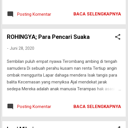
mendustakan tanda-tanda (kekuasaan) Kami
menarik pandangan. Semua itu tak mampu menyuguhkan
dan (mendustakan) adanya pertemuan
kebahagiaan, padaku yang terjebak dalam ruang kata. Setelah
akhirat, sia-sialah amal mereka. Mereka
BACA SELENGKAPNYA
Posting Komentar
kata-kata itu melesat lepas dari sepasang bibir merahnya
diberi balasan sesuai dengan apa yang telah
dan menghujam tepat di jantung pertahananku; kita...pisah!
m...
Seketika, langit menumpahkan air matanya.
ROHINGYA; Para Pencari Suaka
-
Juni 28, 2020
Sembilan puluh empat nyawa Terombang ambing di tengah
samudera Di sebuah perahu kusam nan renta Tertiup angin
ombak menggurita Lapar dahaga mendera Isak tangis para
balita Kecemasan yang menyiksa Ajal mendekat jarak
sedepa Mereka adalah anak manusia Terampas hak asasi
kemanusiaannya Karena ulah penguasa durjana Demi nafsu
dunia Entah berapa lama menahan asa Menanti takdir yang
BACA SELENGKAPNYA
Posting Komentar
akan diterima Terpasrahkan semua kepala Penggenggam
Jiwa Hingga pertolongan itu tiba Adalah nelayan Aceh
menjadi perantara Menjemput rezeki dipertemukan dengan