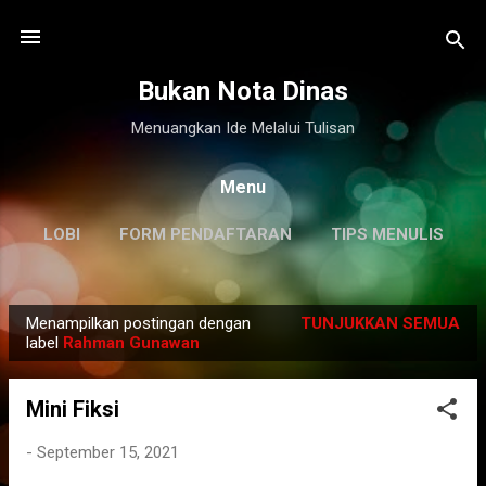
Langsung ke konten utama
Bukan Nota Dinas
Menuangkan Ide Melalui Tulisan
Menu
LOBI
FORM PENDAFTARAN
TIPS MENULIS
DISCLAIMER
LAINNYA…
KILAS BALIK
Menampilkan postingan dengan
TUNJUKKAN SEMUA
P
label
Rahman Gunawan
o
s
Mini Fiksi
t
i
-
September 15, 2021
n