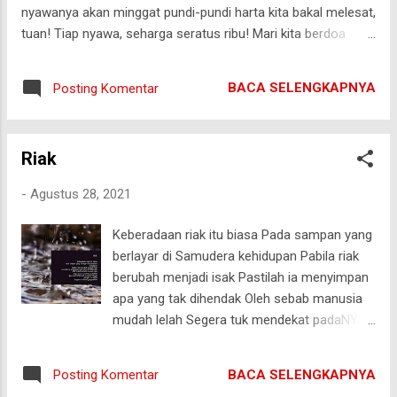
nyawanya akan minggat pundi-pundi harta kita bakal melesat,
tuan! Tiap nyawa, seharga seratus ribu! Mari kita berdoa
tuan, semoga semakin banyak warga kelas teri yang
mangkat!
BACA SELENGKAPNYA
Posting Komentar
Riak
-
Agustus 28, 2021
Keberadaan riak itu biasa Pada sampan yang
berlayar di Samudera kehidupan Pabila riak
berubah menjadi isak Pastilah ia menyimpan
apa yang tak dihendak Oleh sebab manusia
mudah lelah Segera tuk mendekat padaNYA
Agar lelah DIA ubah menjadi Lillaah Dengan
caraNYA Dengan keMaha AgunganNYA
BACA SELENGKAPNYA
Posting Komentar