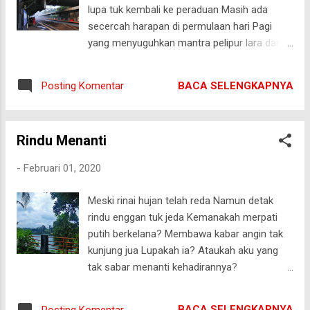
engkau yakin anak keturunan mereka kelak akan mengikuti
lupa tuk kembali ke peraduan Masih ada
risalahmu Sedih, pedih, hancur dan remuk redam Engkau
secercah harapan di permulaan hari Pagi
terima takdir dengan lapang dada Terp...
yang menyuguhkan mantra pelipur lara dan
mentari yang kilaunya memanjakan netra
#puisi #puisidanfotografi #pagi #kata
BACA SELENGKAPNYA
Posting Komentar
#stasiun #stasiunjurangmangu
#tangerangselatan #tangsel #tangsellife
#aktivitas
Rindu Menanti
-
Februari 01, 2020
Meski rinai hujan telah reda Namun detak
rindu enggan tuk jeda Kemanakah merpati
putih berkelana? Membawa kabar angin tak
kunjung jua Lupakah ia? Ataukah aku yang
tak sabar menanti kehadirannya?
GNWN/01022020
BACA SELENGKAPNYA
Posting Komentar