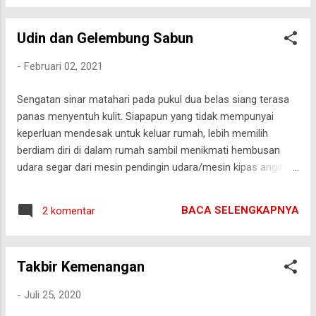
Udin dan Gelembung Sabun
-
Februari 02, 2021
Sengatan sinar matahari pada pukul dua belas siang terasa
panas menyentuh kulit. Siapapun yang tidak mempunyai
keperluan mendesak untuk keluar rumah, lebih memilih
berdiam diri di dalam rumah sambil menikmati hembusan
udara segar dari mesin pendingin udara/mesin kipas angin,
kipas-kipas dengan kipas tradisional dari anyaman bambu,
atau bahkan ada yang berteduh dibawah pepohonan yang
BACA SELENGKAPNYA
2 komentar
berada di halaman rumah. Bagi sebagian yang lain khususnya
para Ibu, sinar matahari yang terang benderang menjadi
kebahagiaan tersendiri, karena jemuran pakaian yang
Takbir Kemenangan
memenuhi seluruh tali jemuran bisa kering lebih cepat
sehingga sebagian pekerjaan rumah bisa selesai lebih cepat
-
Juli 25, 2020
dari biasanya. Di musim penghujan, pakaian yang dijemur