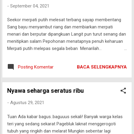
Takdir harus dijalani dengan sabar Meski ia kini teronggok di
-
September 04, 2021
dalam plastik butut Ia masih mempunyai manfaat
menghangatkan kaki yang juga dekil seperti dirinya Ia pun
Seekor merpati putih melesat terbang sayap membentang
bersyukur Karena baginya syukur melapangkan hatinya
Sang bayu menyambut riang dan membiarkan merpati
menari dan berputar dipangkuan Langit pun turut senang dan
menitipkan salam Pepohonan menatapnya penuh keharuan
Merpati putih melepas segala beban Menarilah...
Menyanyilah.. Kau berhak untuk berbahagia!
BACA SELENGKAPNYA
Posting Komentar
Nyawa seharga seratus ribu
-
Agustus 29, 2021
Tuan Ada kabar bagus..baguuus sekali! Banyak warga kelas
teri yang sedang sekarat Pagebluk laknat menggerogoti
tubuh yang ringkih dan melarat Mungkin sebentar lagi