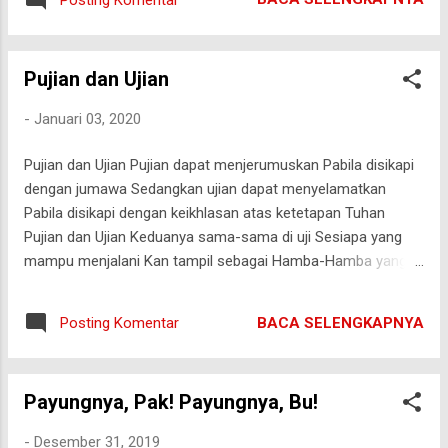
Pujian dan Ujian
-
Januari 03, 2020
Pujian dan Ujian Pujian dapat menjerumuskan Pabila disikapi
dengan jumawa Sedangkan ujian dapat menyelamatkan
Pabila disikapi dengan keikhlasan atas ketetapan Tuhan
Pujian dan Ujian Keduanya sama-sama di uji Sesiapa yang
mampu menjalani Kan tampil sebagai Hamba-Hamba yang di
Ridhoi Pujian dan Ujian Dua kata yang dibedakan hanya oleh
konsonan P Sesiapa yang tidak mampu menjalani Ia kan
BACA SELENGKAPNYA
Posting Komentar
menuai konsekuansi Semoga diri ini senantiasa selamat
dalam menghadapi pujian maupun ujian GNWN/03012020
Payungnya, Pak! Payungnya, Bu!
-
Desember 31, 2019