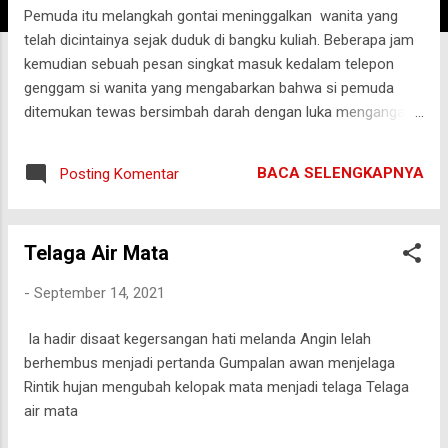
Pemuda itu melangkah gontai meninggalkan wanita yang
g
telah dicintainya sejak duduk di bangku kuliah. Beberapa jam
a
kemudian sebuah pesan singkat masuk kedalam telepon
n
genggam si wanita yang mengabarkan bahwa si pemuda
ditemukan tewas bersimbah darah dengan luka menganga di
pergelangan tangan kanannya. **** Anak perempuan mungil
berambut ikal tertawa geli ketika ayahnya yang berkumis
BACA SELENGKAPNYA
Posting Komentar
tebal memeluk dan mencium tengkuknya berkali-kali sambil
berkata bahwa ia amat mencintai puterinya. Ketika tersadar
sosok ayahnya menghilang dihadapannya, anak perempuan
Telaga Air Mata
itu mencari ayahnya dari satu ruang ke ruangan yang lain.
Yang ia temukan hanya sebuah buku Yasin bergambar foto
-
September 14, 2021
sang ayah dengan tulisan, "Mengenang 100 hari wafatnya
Suami, Ayah kami tercinta...".
Ia hadir disaat kegersangan hati melanda Angin lelah
berhembus menjadi pertanda Gumpalan awan menjelaga
Rintik hujan mengubah kelopak mata menjadi telaga Telaga
air mata