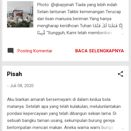
lebih lama keringnya. Bahkan, jika telah selesai mencuci
Photo: @qbayyinah Tiada yang lebih indah
kemudian menjemur pakaian lebih pagi, menjelang sore atau
Selain lantunan Takbir kemenangan Terucap
malam bahkan esok harinya pakaian masih terasa lembab,
dari lisan manusia beriman Yang hanya
sehingga apabila dipaksa untuk di angkat pakaian yang
mengharap keridhoan Tuhan إِنَّا فَتَحْنَا لَكَ فَتْحًا
lembab tadi dan ditumpuk selama beberapa jam, pakaian-p...
مُّبِينًا "Sungguh, Kami telah memberikan
kepadamu kemenangan yang nyata." Tiada
yang lebih indah Selain sebuah pemandangan
BACA SELENGKAPNYA
Posting Komentar
Bershaf-shaf umat dalam lautan barisan
Menggemakan Takbir kemudian sujud dalam
kekhusyukan Tiada yang lebih indah Dari
Pisah
lelahnya para juru dakwah Dibalasnya ia
dengan pahala berlimpah Dan syurga yang
-
Juli 08, 2020
dijaminkanNYA Tiada yang lebih pedih Dari
letihnya para penebar kebathilan Tersia-sia
Aku biarkan amarah bersemayam di dalam kedua bola
atas segala perbuatan Untuk memadamkan
matanya. Setelah apa yang telah kulakulan, melulunlantakan
cahaya Islam وَٱلَّذِينَ كَذَّبُوا۟ بِـَٔايَٰتِنَا وَلِقَآءِ
pondasi kepercayaan yang telah dibangun sekian lama. Di
ٱلْءَاخِرَةِ حَبِطَتْ أَعْمَٰلُهُمْۚ هَلْ يُجْزَوْنَ إِلَّا مَا
sebuah bangku taman usang, sekumpulan burung gereja
كَانُوا۟ يَعْمَلُونَ "Dan orang-orang yang
berlompatan mencari makan. Aneka warna warni bunga