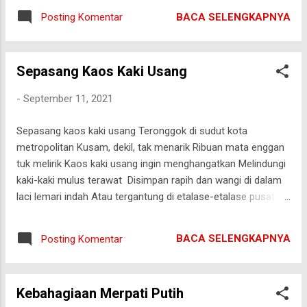
BACA SELENGKAPNYA
Posting Komentar
Sepasang Kaos Kaki Usang
-
September 11, 2021
Sepasang kaos kaki usang Teronggok di sudut kota
metropolitan Kusam, dekil, tak menarik Ribuan mata enggan
tuk melirik Kaos kaki usang ingin menghangatkan Melindungi
kaki-kaki mulus terawat Disimpan rapih dan wangi di dalam
laci lemari indah Atau tergantung di etalase-etalase pusat
perbelanjaan mewah berpendingin udara dan kaki-kaki mulus
terawat lalu lalang Sekedar tuk cuci mata Sebagaimana
BACA SELENGKAPNYA
Posting Komentar
dahulu ia pernah merasakannya Suatu hari, ia bertanya
kepada langit Tentang takdirnya menjadi usang Namun langit
tak menjawabnya Langit hanya mengutus angin tuk
Kebahagiaan Merpati Putih
menghibur dirinya Sepasang Kaos kaki usang kini sadar