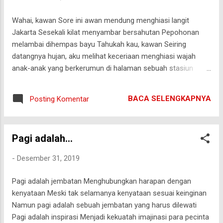
Wahai, kawan Sore ini awan mendung menghiasi langit
Jakarta Sesekali kilat menyambar bersahutan Pepohonan
melambai dihempas bayu Tahukah kau, kawan Seiring
datangnya hujan, aku melihat keceriaan menghiasi wajah
anak-anak yang berkerumun di halaman sebuah stasiun
kereta Sambil membawa payung aneka warna, mereka
menawarkan jasa Payungnya Pak, Payungnya Bu Aku ingin
BACA SELENGKAPNYA
Posting Komentar
bercerita kepadamu, kawan Tentang masa kecilku yang mirip
dengan mereka Ceria di kala hujan tiba Karena
membayangkan uang jajan nampak di depan mata Singkat
Pagi adalah...
cerita, suatu sore aku dan kawan-kawan berdiri di trotoar
sebuah jalan Menunggu angkutan kota berhenti di hadapan
-
Desember 31, 2019
Sebuah payung erat dalam genggaman Sedangkan tubuh,
basah oleh air hujan Betapa bahagianya aku, kawan Ketika
Pagi adalah jembatan Menghubungkan harapan dengan
ada seseorang yang memakai jasa ojek payungku Ku ikuti
kenyataan Meski tak selamanya kenyataan sesuai keinginan
langkahnya hingga tiba di sebuah halaman rumah Kemudian
Namun pagi adalah sebuah jembatan yang harus dilewati
menerima sejumlah uang yang diberikan Tentu saja saat itu
Pagi adalah inspirasi Menjadi kekuatah imajinasi para pecinta