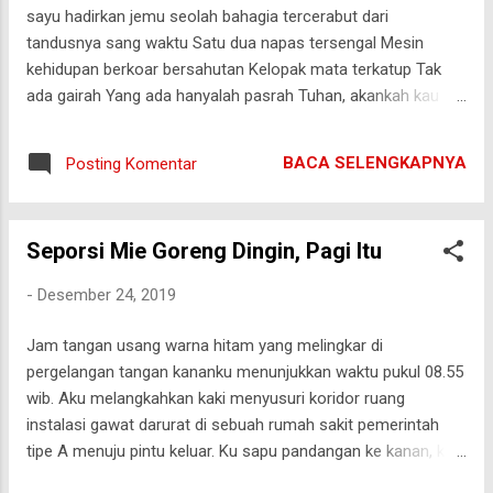
sayu hadirkan jemu seolah bahagia tercerabut dari
tandusnya sang waktu Satu dua napas tersengal Mesin
kehidupan berkoar bersahutan Kelopak mata terkatup Tak
ada gairah Yang ada hanyalah pasrah Tuhan, akankah kau
tunda kematian Hamba-MU?
BACA SELENGKAPNYA
Posting Komentar
Seporsi Mie Goreng Dingin, Pagi Itu
-
Desember 24, 2019
Jam tangan usang warna hitam yang melingkar di
pergelangan tangan kananku menunjukkan waktu pukul 08.55
wib. Aku melangkahkan kaki menyusuri koridor ruang
instalasi gawat darurat di sebuah rumah sakit pemerintah
tipe A menuju pintu keluar. Ku sapu pandangan ke kanan, kiri,
depan, mencari tempat nyaman untuk sekedar melepaskan