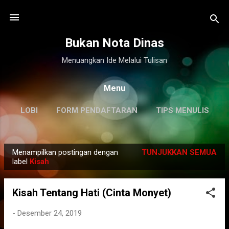
Langsung ke konten utama
Bukan Nota Dinas
Menuangkan Ide Melalui Tulisan
Menu
LOBI
FORM PENDAFTARAN
TIPS MENULIS
DISCLAIMER
LAINNYA…
KILAS BALIK
Menampilkan postingan dengan
TUNJUKKAN SEMUA
P
label
Kisah
o
s
Kisah Tentang Hati (Cinta Monyet)
t
i
-
Desember 24, 2019
n