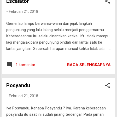
Escalator
sesuai apa yang saya ingat, ingin dan selanjutnya ditulis.
Akhirnya tulisan pertama adalah mengenai tema Pemanasan
-
Februari 21, 2018
global ( global warming ). Saya juga gak tau kenapa tema itu
menjadi pilihan saya. Mungkin memang saya menyukai
Gemerlap lampu berwarna-warni dan jejak langkah
sesuatu terkait dengan nature conservation atau alam
pengunjung yang lalu lalang selalu menjadi penggemarmu.
beserta lingkungannya. Jika kita berbaik dan berdamai
Keberadaanmu itu selalu dinantikan ketika lift tidak mampu
dengan alam, alam akan ber...
lagi mengajak para pengunjung pindah dari lantai satu ke
lantai yang lain. Secercah harapan muncul ketika tidak ada
lagi bangunan yang menggunakan anak tangga statis kecuali
di lokasi wisata alam. Suara tawa dan canda selalu
BACA SELENGKAPNYA
1 komentar
menghiasi putaran sistem kami. Ada seorang ayah dengan
anaknya, seorang ibu dengan anaknya, seorang pria dengan
kekasihnya, seorang nenek tua yang dibantu sanak saudara
Posyandu
serta cucunya mencoba berdiri diatas kami. Terkadang ada
juga sekelompok pelajar dan olahragawan yang bersemangat
-
Februari 21, 2018
menginjakkan kakinya dengan tidak memperhatikan batas-
batas kewajaran dan keselamatan diri mereka. Memang sih,
Iya Posyandu. Kenapa Posyandu ? Iya. Karena keberadaan
kami banyak digunakan di bangunan seperti hotel, stadion
posyandu itu saat ini sudah jarang terdengar. Pada jaman