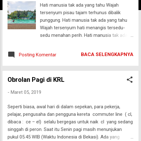
Hati manusia tak ada yang tahu Wajah
g
tersenyum pisau tajam terhunus dibalik
a
punggung. Hati manusia tak ada yang tahu
n
Wajah tersenyum hati menangis tersedu-
sedu menahan perih. Hati manusia tak ada
tahu Wajah tersenyum tubuh penat luluh
lantak menahan lelah. Aku tak pernah tahu
BACA SELENGKAPNYA
Posting Komentar
apakah ini cinta atau nafsu sesaat. Apakah
kasih atau sekedar ingin memiliki. Senyummu
terbayang disaat aku lelah. Tawamu yg
Obrolan Pagi di KRL
renyah sayup-sayup terngiang di lorong
sekolah, menoleh lalu kecewa. Suara
-
Maret 05, 2019
manjamu memanggil nama kecilku ketika
berjalan keluar sekolah. Kali ini aku tak
Seperti biasa, awal hari di dalam sepekan, para pekerja,
menoleh karena aku tahu kamu tidak masuk
pelajar, pengusaha dan pengguna kereta commuter line ( cl,
sekolah. Kamu sudah ada yang punya namun
dibaca : ce – el) selalu bergegas untuk naik cl yang sedang
berulang kali kau bilang sayang pada ku. Kita
singgah di peron. Saat itu Senin pagi masih menunjukan
berbincang berjam-jam di telepon berlempar
pukul 05.45 WIB (Waktu Indonesia di Bekasi). Ada yang
canda dan membicarakan dunia entah untuk