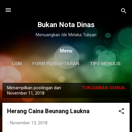
Langsung ke konten utama
Bukan Nota Dinas
Menuangkan Ide Melalui Tulisan
Menu
LOBI
FORM PENDAFTARAN
TIPS MENULIS
DISCLAIMER
LAINNYA…
KILAS BALIK
Menampilkan postingan dari
TUNJUKKAN SEMUA
P
November 11, 2018
o
s
Herang Caina Beunang Laukna
t
i
-
November 13, 2018
n