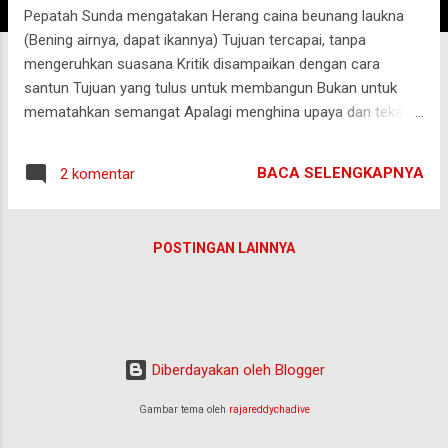
Pepatah Sunda mengatakan Herang caina beunang laukna
g
(Bening airnya, dapat ikannya) Tujuan tercapai, tanpa
a
mengeruhkan suasana Kritik disampaikan dengan cara
n
santun Tujuan yang tulus untuk membangun Bukan untuk
mematahkan semangat Apalagi menghina upaya dan tekad
Kritik disampaikan melalui seni Pesan tersampaikan, hati tak
tersakiti Bila tak digubris, tak perlu resah Tugas kita hanyalah
BACA SELENGKAPNYA
2 komentar
menyampaikan Teladan kita adalah Rasulullah Tugas Rasul
pun hanyalah menyampaikan kebenaran Bukan untuk
memaksakan kehendak Maka orang pun sukarela mengikuti
POSTINGAN LAINNYA
nasihatnya Jakarta, 13 November 2018 Tantangan puisi
bertema “Kritik” dari Komunitas Sastra Kemenkeu
Diberdayakan oleh Blogger
Gambar tema oleh
rajareddychadive