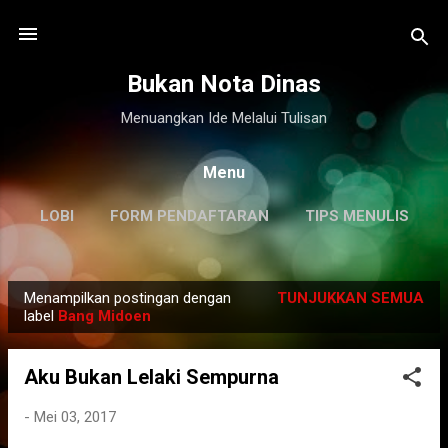
Langsung ke konten utama
Bukan Nota Dinas
Menuangkan Ide Melalui Tulisan
Menu
LOBI
FORM PENDAFTARAN
TIPS MENULIS
DISCLAIMER
LAINNYA…
KILAS BALIK
Menampilkan postingan dengan
TUNJUKKAN SEMUA
P
label
Bang Midoen
o
s
Aku Bukan Lelaki Sempurna
t
i
-
Mei 03, 2017
n