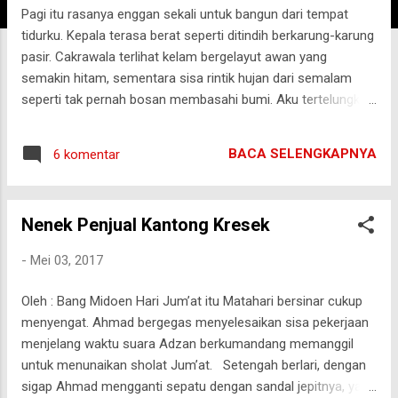
Pagi itu rasanya enggan sekali untuk bangun dari tempat
g
tidurku. Kepala terasa berat seperti ditindih berkarung-karung
a
pasir. Cakrawala terlihat kelam bergelayut awan yang
n
semakin hitam, sementara sisa rintik hujan dari semalam
seperti tak pernah bosan membasahi bumi. Aku tertelungkup
dengan guling di atas kepala ku. Sementara itu, istriku sudah
berdandan rapi menungguku untuk pergi ke suatu pengadilan.
BACA SELENGKAPNYA
6 komentar
Pikiranku menerawang jauh ke masa lalu, teringat saat awal
perjumpaan dengan istriku, sama-sama menjadi calon
mahasiswa di suatu perguruan tinggi di Jawa Barat. Kala itu
Nenek Penjual Kantong Kresek
mukanya tampak polos tanpa make up , dengan pakaian
sederhana namun serasi dengan postur tubuhnya, tak salah
-
Mei 03, 2017
jika ku sematkan, kamu adalah bunga desa. Sama-sama
berangkat dari sebuah kota kecil di Jawa Tengah.
Oleh : Bang Midoen Hari Jum’at itu Matahari bersinar cukup
Perjumpaanku dengannya seperti sebuah takdir yang tak bisa
menyengat. Ahmad bergegas menyelesaikan sisa pekerjaan
ku tolak. Dari saling memandang, bertegur sapa, jalan
menjelang waktu suara Adzan berkumandang memanggil
bersama, lalu merajut asmara, semua seolah berjalan begitu
untuk menunaikan sholat Jum’at. Setengah berlari, dengan
sempurna. Hingg...
sigap Ahmad mengganti sepatu dengan sandal jepitnya, yang