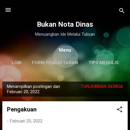
Langsung ke konten utama
Bukan Nota Dinas
Menuangkan Ide Melalui Tulisan
Menu
LOBI
FORM PENDAFTARAN
TIPS MENULIS
DISCLAIMER
LAINNYA…
KILAS BALIK
Menampilkan postingan dari
TUNJUKKAN SEMUA
P
Februari 20, 2022
o
s
Pengakuan
t
i
-
Februari 20, 2022
n