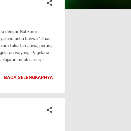
ta dengar. Bahkan ini
iyallahu anhu bahwa “Jihad
Dalam falsafah Jawa, perang
agelaran wayang. Pagelaran
lajaran untuk diterapkan
seorang ksatria
ah, seorang dalang
BACA SELENGKAPNYA
an. Cerita diawali dengan