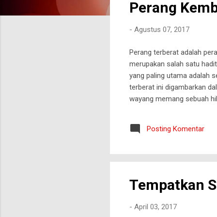
Perang Kem
t
i
-
Agustus 07, 2017
n
g
Perang terberat adalah pera
a
merupakan salah satu hadit
n
yang paling utama adalah s
terberat ini digambarkan d
wayang memang sebuah hibu
oleh pemirsanya. Dalam pa
dipersiapkan oleh seorang 
Posting Komentar
menyampaikan sebuah falsaf
ditugaskannya seorang ksat
Tempatkan S
-
April 03, 2017