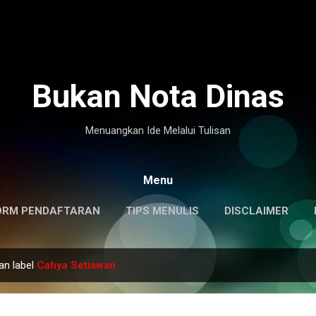
Langsung ke konten utama
Bukan Nota Dinas
Menuangkan Ide Melalui Tulisan
Menu
ORM PENDAFTARAN
TIPS MENULIS
DISCLAIMER
an label
Cahya Setiawan