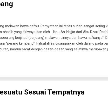
bang
ng melawan hawa nafsu. Pernyataan ini tentu sudah sangat sering ki
s shahih yang diriwayatkan oleh Ibnu An-Najjar dari Abu Dzarr Radh
eseorang berjihad (berjuang) melawan dirinya dan hawa nafsunya”. 
alam “perang kembang”. Falsafah ini disampaikan oleh dalang pada p
ran, namun sarat dengan pesan-pesan yang sejatinya merupakan pe
gelaran pewayangan, p erang kembang adalah suatu episode dimana 
guru sebelum ditugaskan untuk mengemban tugas yang berat . Disinil
ah kepada pemirsa mengenai pengendalian diri melalui sebuah hibur
ria untuk menumpas kejahatan, makar...
esuatu Sesuai Tempatnya