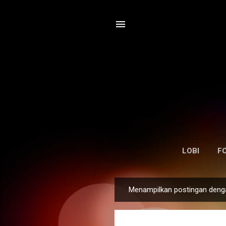
LOBI
F
Menampilkan postingan deng
P
o
s