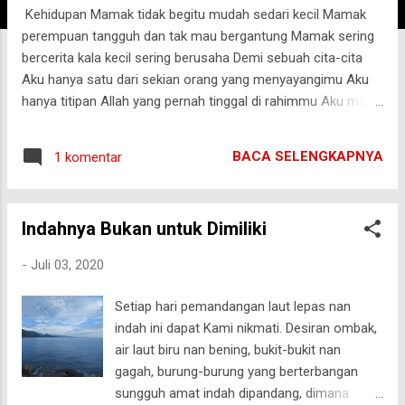
Kehidupan Mamak tidak begitu mudah sedari kecil Mamak
g
perempuan tangguh dan tak mau bergantung Mamak sering
a
bercerita kala kecil sering berusaha Demi sebuah cita-cita
n
Aku hanya satu dari sekian orang yang menyayangimu Aku
hanya titipan Allah yang pernah tinggal di rahimmu Aku malu
untuk memberitahukan ini kepadamu, Bahwa Aku merasa
sangat berharga bila didekatmu Mengandung, melahirkan,
BACA SELENGKAPNYA
1 komentar
dan menyusui merupakan tugas muliamu Mengadu Aku
kepada Rabbku atas tingkahku yang mungkin pernah melukai
Melirikmu sibuk dengan aktivitas rumah dan sekolah, adalah
Indahnya Bukan untuk Dimiliki
hal yang memotivasi diri ini untuk menjadi lebih baik Kini
bahtera kita hanya dua awak Sang Kapten telah kembali
-
Juli 03, 2020
kepada pemilikNya Tertinggal dua pesan untukku, Salah
satunya tentangmu. Doaku untukmu, Semoga engkau
Setiap hari pemandangan laut lepas nan
diberikan kelapangan hati untuk menjalani segala ketetap
indah ini dapat Kami nikmati. Desiran ombak,
Illahi dan setiap langkahmu dimudahkan Pemilik Alam
air laut biru nan bening, bukit-bukit nan
Semesta ini.
gagah, burung-burung yang berterbangan
sungguh amat indah dipandang, dimana