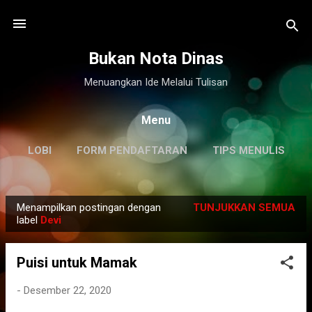
Langsung ke konten utama
Bukan Nota Dinas
Menuangkan Ide Melalui Tulisan
Menu
LOBI
FORM PENDAFTARAN
TIPS MENULIS
DISCLAIMER
LAINNYA…
KILAS BALIK
Menampilkan postingan dengan
TUNJUKKAN SEMUA
P
label
Devi
o
s
Puisi untuk Mamak
t
i
-
Desember 22, 2020
n