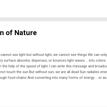
r dari “pembenaran” akan yang salah yang dilakukan berulang-ulang (
kiran yang bebal dan tidak sensitif. Dimulai dengan hal-hal kecil dan
ebih besar. Saya pernah bercakap-cakap ...
on of Nature
cannot see light but without light, we cannot see things We can only
ry surface absorbs, disperses, or bounces light waves … into color
h the help of the speed of light I can write this message and broadcas
not touch the sun But without sun, we are all dead Sun radiates ene
ough food chains And converting into many forms of energy … or as 
not live without air But we cannot keep all of air to ourselves too Ai
ws free It regulates pressures It helps chemical reactions It cools t
e things are dangerous When they are “alone” See, hydrogen and ox
mmable as element But together, they become water The friendliest 
ngs are dangerous When they are “together” Combine potassium with