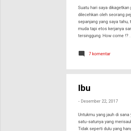
Suatu hari saya dikagetkan 
dilecehkan oleh seorang pe
sepanjang yang saya tahu, 
muda tapi etos kerjanya sa
tersinggung. How come !? .
dia merasa harus melampia
bandel, keras kepala dan s
7 komentar
berada di posisi dia sekara
begitu awal jawaban saya. La
Ibu
-
Desember 22, 2017
Untukmu yang jauh di sana
satu-satunya yang merisau
Tidak seperti dulu yang ha