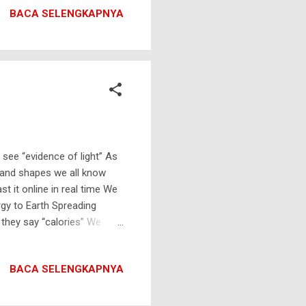
lagi-lagi menurut saya)
BACA SELENGKAPNYA
 sederhana di satu titik
 see “evidence of light” As
s and shapes we all know
t it online in real time We
rgy to Earth Spreading
they say “calories” We
r is most useful when it
emperature It reduces moist
BACA SELENGKAPNYA
ygen alone are highly
molecule for life Some
 water Then you will have