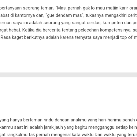
pertanyaan seorang teman; "Mas, pernah gak lo mau matiin karir ora
jabat di kantornya dan, "gue dendam mas", tukasnya mengakhiri cerit
teman saya ini adalah seorang yang sangat cerdas, kompeten dan peke
ngat hebat. Ketika dia bercerita tentang pelecehan kompetensinya, 
 Rasa kaget berikutnya adalah karena ternyata saya menjadi top of m
skan dendamnya. Tidak heran sebenarnya, mengingat dia mengenal 
elalu membuat masalah dengan atasan, sehingga dia mengambil kesi
ng. . Matiin karir orang, hmm, andai bisa tentunya banyak yang akan ma
lu saya ...
 yang hanya berteman rindu dengan anakmu yang hari-harimu penuh
kanmu saat ini adalah jarak jauh yang begitu mengganggu setiap k
ngat rangkulmu tak pernah mengenal kata waktu Dan waktu yang terus 