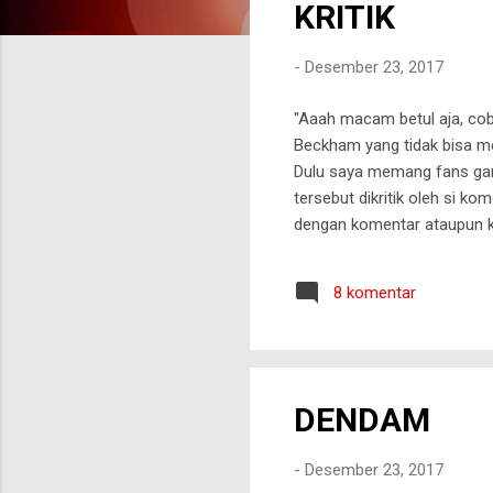
KRITIK
t
i
-
Desember 23, 2017
n
g
"Aaah macam betul aja, coba
a
Beckham yang tidak bisa me
n
Dulu saya memang fans gari
tersebut dikritik oleh si k
dengan komentar ataupun k
akrab disapa 'Bung Kus". B
saya yakin beliau tidak bis
8 komentar
kritikannya terhadap perma
seolah dia adalah seorang y
DENDAM
-
Desember 23, 2017