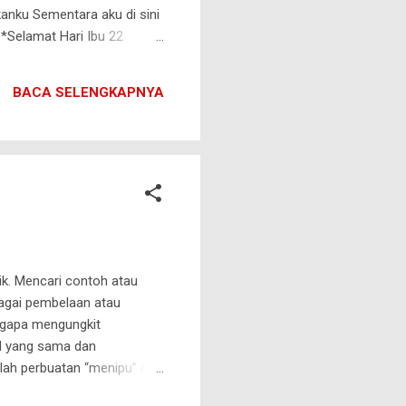
anku Sementara aku di sini
*Selamat Hari Ibu 22
BACA SELENGKAPNYA
ik. Mencari contoh atau
bagai pembelaan atau
ngapa mengungkit
al yang sama dan
ah perbuatan “menipu” diri
jangnya atau kemungkinan