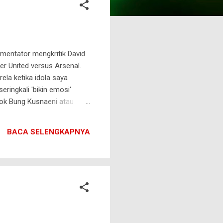
omentator mengkritik David
r United versus Arsenal.
la ketika idola saya
ringkali 'bikin emosi'
sok Bung Kusnaeni atau
di komentator. Meskipun
ataupun kritikan-
BACA SELENGKAPNYA
k bola profesional seolah-