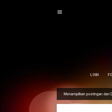
LOBI
F
Menampilkan postingan dari 
P
o
s