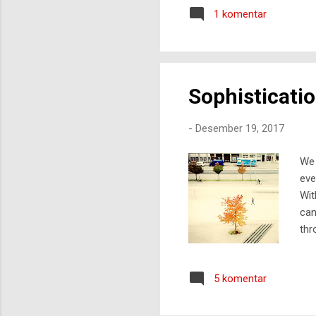
terburuknya. Bahaya terbesa
1 komentar
adalah membentuk hati dan pi
akan lompat ke skala yang l
Sophisticati
-
Desember 19, 2017
We 
eve
Wit
can
thr
can
flo
5 komentar
Som
fla
thi