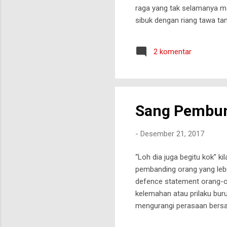
raga yang tak selamanya ma
sibuk dengan riang tawa ta
Desember 2017
2 komentar
Sang Pembu
-
Desember 21, 2017
“Loh dia juga begitu kok” k
pembanding orang yang lebi
defence statement orang-o
kelemahan atau prilaku buru
mengurangi perasaan bersal
sendiri yang memberi keten