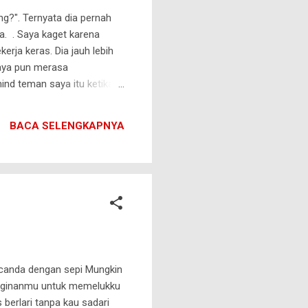
ng?". Ternyata dia pernah
a. . Saya kaget karena
rja keras. Dia jauh lebih
saya pun merasa
ind teman saya itu ketika
saya sebagai pegawai yang
mpulan pasti saya pernah
BACA SELENGKAPNYA
suk waiting list saya,
 canda dengan sepi Mungkin
einginanmu untuk memelukku
berlari tanpa kau sadari