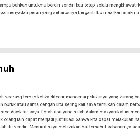
mpu bahkan untukmu berdiri sendiri kau tetap selalu mengkhawatirk
npa menyadari peran yang seharusnya berganti Ibu maafkan anakmu 
nuh
ilah seorang teman ketika ditegur mengenai prilakunya yang kurang ba
h buruk atau sama dengan kita sering kali saya temukan dalam ber
rang disekitar saya. Entah apa yang salah dalam masyarakat ini me
k orang lain dapat menjadi justifikasi bahwa kita dapat melakukan h
ah itu sendiri. Menurut saya melakukan hal tersebut sebenarnya adal
angan bathin sesaat. Kita tidak pernah memikirkan efek jangka pan