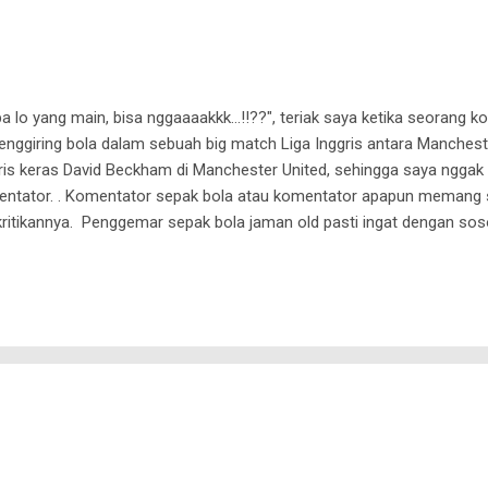
 lo yang main, bisa nggaaaakkk...!!??", teriak saya ketika seorang k
nggiring bola dalam sebuah big match Liga Inggris antara Mancheste
s keras David Beckham di Manchester United, sehingga saya nggak re
omentator. . Komentator sepak bola atau komentator apapun memang se
ritikannya. Penggemar sepak bola jaman old pasti ingat dengan so
eliau ini seorang wartawan olahraga yang sangat tajam ketika menja
a bermain sepak bola dengan baik dan benar, tapi komentar-komentar 
inan sebuah tim sepak bola ataupun permainan seorang pemain sepa
ang sangat a...