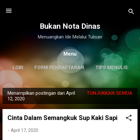
Langsung ke konten utama
Bukan Nota Dinas
Menuangkan Ide Melalui Tulisan
Menu
LOBI
FORM PENDAFTARAN
TIPS MENULIS
DISCLAIMER
LAINNYA…
KILAS BALIK
Menampilkan postingan dari April
TUNJUKKAN SEMUA
P
12, 2020
o
s
Cinta Dalam Semangkuk Sup Kaki Sapi
t
i
-
April 17, 2020
n