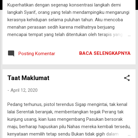
Kuperhatikan dengan segenap konsentrasi langkah demi
g
langkah Syarif, orang yang telah mendampingiku mengarungi
a
kerasnya kehidupan selama puluhan tahun. Aku mencoba
n
menahan perasaan sedih karena melihatnya berjuang
mencapai tempat yang telah ditentukan oleh terapis yang
biasa dipanggil ke rumah. Masih lekat dalam ingatanku
betapa gagahnya Syarif berjalan dari satu tempat ke tempat
BACA SELENGKAPNYA
Posting Komentar
lainnya untuk mendorong roda yang penuh dengan sayuran
dari satu rumah ke rumah yang lain tanpa lelah. Impiannya
hanya ingin membuat anak-anak kami mengenyam
Taat Maklumat
pendidikan yang tinggi. Bukan untuk kebaikannya sendiri tapi
untuk kebaikan anak-anak kami sendiri. Tak pernah ada kata
-
April 12, 2020
lelah dalam kamusnya saat itu. Ia hanya ingin yang terbaik
untuk keluarganya. Saat ini ia sedang berjuang meraih
Pedang terhunus, pistol terendus Sigap mengintai, tak kenal
kembali apa yang dulu dimilikinya, yaitu pijakan kakinya agar
lalai Serentak beranjak, membentangkan tegak Perang tak
kuat kembali menjelajah dunianya tanpa merepotkan orang
kunjung usang, kian luas mengembang Pasukan bersorak
lain. Kuusap air mata di pipi agar Syarif bisa melihatku
maju, berharap hapuskan pilu Nahas mereka kembali tersedu,
semangat mendampinginya melewati hari-ha...
kenyataan memilih tetap sendu Bukan tidak gigih dalam