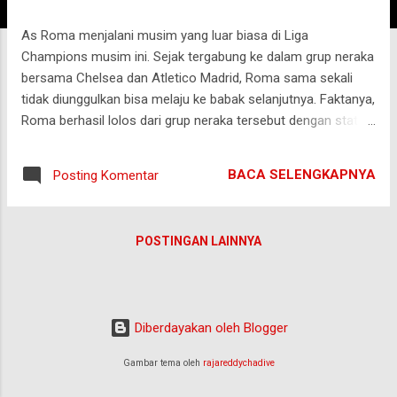
g
As Roma menjalani musim yang luar biasa di Liga
a
Champions musim ini. Sejak tergabung ke dalam grup neraka
n
bersama Chelsea dan Atletico Madrid, Roma sama sekali
tidak diunggulkan bisa melaju ke babak selanjutnya. Faktanya,
Roma berhasil lolos dari grup neraka tersebut dengan status
sebagai juara grup. Di babak selanjutnya, ketika undian
perempat final mempertemukan Roma dengan Barcelona,
BACA SELENGKAPNYA
Posting Komentar
saya yakin tak seorang pun pengamat memprediksikan
mereka bakal lolos, apalgai pada leg pertama di Camp Nou
dibabat 4-1. Namun, pasukan Eusibio di Francesco mampu
POSTINGAN LAINNYA
membalikan prediksi dengan menciptakan epic comeback di
Olimpico. Sayangnya, langkah Serigala Ibukota Italia itu harus
gugur di tangan Liverpool pada semifinal. Kemenangan 4-2 di
olimpico semalam tidak mampu memberikan tiket final
Diberdayakan oleh Blogger
kepada Roma karena kekalahan 5-2 di leg pertama, akibat
kegelimangan Mohammed Salah denagn mencetak 2 gol dan
Gambar tema oleh
rajareddychadive
2 assist. Menyoal kegagalan Roma melaju ke final Liga
Champions musim ini, nampaknya klub dari Liga...