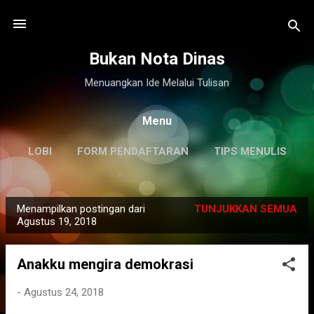
Langsung ke konten utama
Bukan Nota Dinas
Menuangkan Ide Melalui Tulisan
Menu
LOBI
FORM PENDAFTARAN
TIPS MENULIS
DISCLAIMER
LAINNYA…
KILAS BALIK
Menampilkan postingan dari
TUNJUKKAN SEMUA
P
Agustus 19, 2018
o
s
Anakku mengira demokrasi
t
i
-
Agustus 24, 2018
n