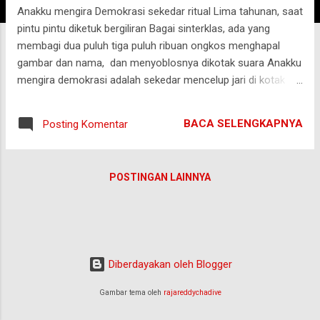
Anakku mengira Demokrasi sekedar ritual Lima tahunan, saat
g
pintu pintu diketuk bergiliran Bagai sinterklas, ada yang
a
membagi dua puluh tiga puluh ribuan ongkos menghapal
n
gambar dan nama, dan menyoblosnya dikotak suara Anakku
mengira demokrasi adalah sekedar mencelup jari di kotak
tinta, pertanda tertunai hak suara, berbangga menjadi
pewarta yang berlomba mengabarkannya ke seluruh penjuru
BACA SELENGKAPNYA
Posting Komentar
dunia, "ini jariku, mana jarimu" Anakku mengira demokrasi
Adalah sekedar memelihara kesabaran lima tahun
menikmati, Hilir mudik para tokoh di kertas suara Memenuhi
POSTINGAN LAINNYA
panggung panggung berita Tentang kegemaran mereka
berujar, hianati nalar, tapi tak tertawar, bertitah seolah atas
nama buku dan ilmu, tapi peragu mengacungkan telunjuk
mencela Tanpa berkaca, dan menulis fatwa tanpa
membaca, Anakku mengira, Demokrasi, adalah sekedar
Diberdayakan oleh Blogger
kebebasan tanpa tepi, Menafsir kitab suci untuk memaki,
Penghalalan aib kawan sendiri, Me...
Gambar tema oleh
rajareddychadive