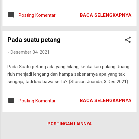
tangisan mereka mereka yang yang ditinggalkan terduduk
memandangi berangkatnya mobil mobil ambulan, b
BACA SELENGKAPNYA
Posting Komentar
ergantian membawa muatan yang bernafas tersengal
menuju perawatan atau terbungkus tebal menuju kuburan,
hingga raung sirena menghilang di kejauhan Selamat siang
Pada suatu petang
tuan hari ini APBN tidak sedang santai rebahan, dia hadir
mengupayakan tersedia vaksin dan obat obat vitamin
-
Desember 04, 2021
penambah daya tahan, menjaga agar sakit dan mati tak
banyak berulang,, dan kasus covid semakin berkurang
Pada Suatu petang ada yang hilang, ketika kau pulang Ruang
mengupayakan para tenaga medis,dokter perawat penggali
riuh menjadi lengang dan hampa sebenarnya apa yang tak
kubur tentara polisi petugas petugas yang sedang bahu...
sengaja, tadi kau bawa serta? (Stasiun Juanda, 3 Des 2021)
BACA SELENGKAPNYA
Posting Komentar
POSTINGAN LAINNYA