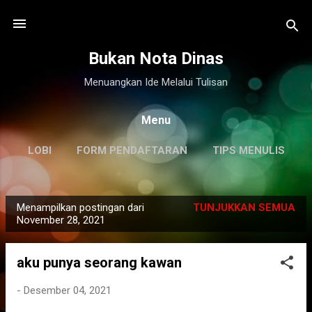
Langsung ke konten utama
Bukan Nota Dinas
Menuangkan Ide Melalui Tulisan
Menu
LOBI
FORM PENDAFTARAN
TIPS MENULIS
DISCLAIMER
LAINNYA…
KILAS BALIK
Menampilkan postingan dari
TUNJUKKAN SEMUA
P
November 28, 2021
o
s
aku punya seorang kawan
t
i
-
Desember 04, 2021
n