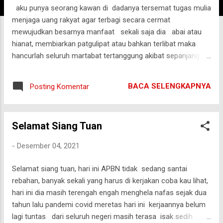
aku punya seorang kawan di dadanya tersemat tugas mulia
g
menjaga uang rakyat agar terbagi secara cermat
a
mewujudkan besarnya manfaat sekali saja dia abai atau
n
hianat, membiarkan patgulipat atau bahkan terlibat maka
hancurlah seluruh martabat tertanggung akibat sepanjang
hayat kawanku begitu teguh pada prinsip diri sepanjang
tugasnya sering dijumpai keteguhannya akan diuji dari depan
BACA SELENGKAPNYA
Posting Komentar
belakang dan semua sisi konon terkadang dia diuji iba dan
empati tema kemiskinan yang menjadi komoditi, seakan jika
usulan tak disetujui dia dianggap telah kehilangan kesejatian
Selamat Siang Tuan
insani sesekali dia perlihatkan usulan program si miskin
nan melarat begitu gemerlap disusun dalam surat menyurat,
-
Desember 04, 2021
begitu indah dalam bual bual buku proposal tapi menurutnya
tak pernah menjawab yang jadi soal bantuan si miskin dan
Selamat siang tuan, hari ini APBN tidak sedang santai
anak terlantar kadang tak sampai terhantar yang sungguh
rebahan, banyak sekali yang harus di kerjakan coba kau lihat,
miskin konon kerap l...
hari ini dia masih terengah engah menghela nafas sejak dua
tahun lalu pandemi covid meretas hari ini kerjaannya belum
lagi tuntas dari seluruh negeri masih terasa isak sedih