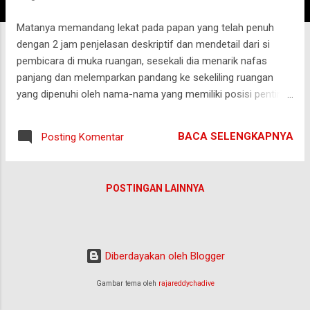
g
Matanya memandang lekat pada papan yang telah penuh
a
dengan 2 jam penjelasan deskriptif dan mendetail dari si
n
pembicara di muka ruangan, sesekali dia menarik nafas
panjang dan melemparkan pandang ke sekeliling ruangan
yang dipenuhi oleh nama-nama yang memiliki posisi penting
di negara baru tersebut dan dia menyadari bahwa mereka
melakukan hal serupa, hingga pada satu titik dimana si
BACA SELENGKAPNYA
Posting Komentar
pembicara menyelesaikan penjelasannya dengan
melemparkan satu pertanyaan pamungkas kepadanya :
“Now, how do you think, Mr. Prime Minister”? Di satu pagi
POSTINGAN LAINNYA
yang mendung September 1965, laki-laki yang bernama Lee
Kwan Yew itu mengumpulkan jajaran pemerintahannya
segera setelah pergelutan panjang yang melelahkan untuk
menjadikan Singapura sebagai negara berdaulat. Lee paham
Diberdayakan oleh Blogger
betul bahwa mereka tidak punya waktu untuk perayaan, tidak
kala kondisi negara itu masih dalam ketidakpastian baik
Gambar tema oleh
rajareddychadive
secara politik maupun ekonomi dan harus ditangani secara
bersamaan secara hati-hati. Salah langkah, maka negara