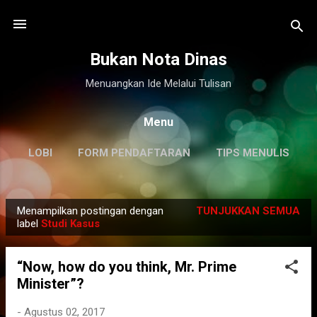
Langsung ke konten utama
Bukan Nota Dinas
Menuangkan Ide Melalui Tulisan
Menu
LOBI
FORM PENDAFTARAN
TIPS MENULIS
DISCLAIMER
LAINNYA…
KILAS BALIK
Menampilkan postingan dengan
TUNJUKKAN SEMUA
P
label
Studi Kasus
o
s
“Now, how do you think, Mr. Prime
t
Minister”?
i
n
-
Agustus 02, 2017