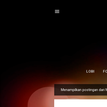
LOBI
F
Menampilkan postingan dari 
P
o
s