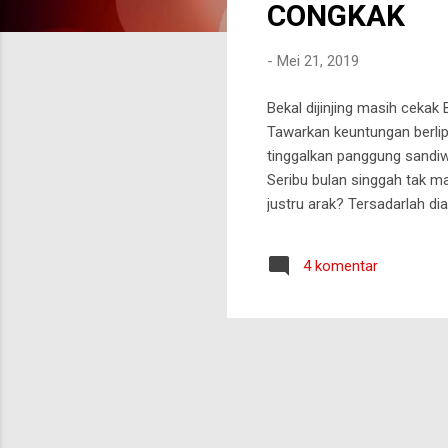
CONGKAK
t
i
-
Mei 21, 2019
n
g
Bekal dijinjing masih ceka
a
Tawarkan keuntungan berlip
n
tinggalkan panggung sandiwa
Seribu bulan singgah tak ma
justru arak? Tersadarlah dia
4 komentar