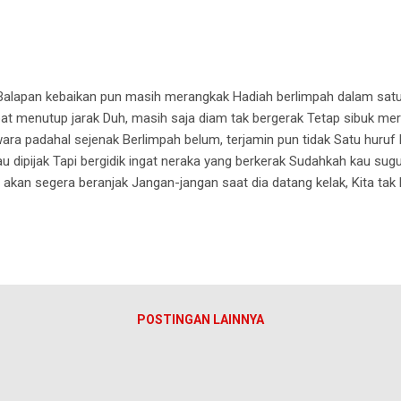
k Balapan kebaikan pun masih merangkak Hadiah berlimpah dalam satu,
at menutup jarak Duh, masih saja diam tak bergerak Tetap sibuk mera
ra padahal sejenak Berlimpah belum, terjamin pun tidak Satu huruf b
u dipijak Tapi bergidik ingat neraka yang berkerak Sudahkah kau sugu
 akan segera beranjak Jangan-jangan saat dia datang kelak, Kita tak la
POSTINGAN LAINNYA