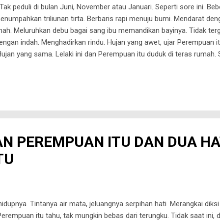
. Tak peduli di bulan Juni, November atau Januari. Seperti sore ini. B
numpahkan triliunan tirta. Berbaris rapi menuju bumi. Mendarat deng
ah. Meluruhkan debu bagai sang ibu memandikan bayinya. Tidak terges
 dengan indah. Menghadirkan rindu. Hujan yang awet, ujar Perempuan itu
 Hujan yang sama. Lelaki ini dan Perempuan itu duduk di teras rumah.
 Perempuan itu juga suka hujan. Tapi di bulan Juni. Aku selalu inga
elaki ini bertanya kenapa. Saat itu bulan Juni, hari hampir berganti. T
da hujan di bulan Juni? Apakah lalu kamu tak ingat aku? kejar Lelaki 
DAN PEREMPUAN ITU DAN DUA HA
TU
dupnya. Tintanya air mata, jeluangnya serpihan hati. Merangkai diksi 
rempuan itu tahu, tak mungkin bebas dari terungku. Tidak saat ini, 