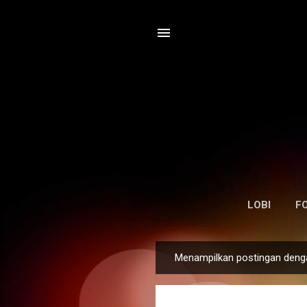
LOBI
F
Menampilkan postingan deng
P
o
s