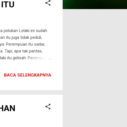
 ITU
a pelukan Lelaki ini sudah
 itu juga tidak peduli,
nya. Perempuan itu sadar,
a. Tapi, apa tak pantas,
aki itu gelisah. Perempuan
pa kekangnya sudah tak
pemiliknya ". Bisikan yang
BACA SELENGKAPNYA
gu. Cinta Lelaki ini dan
AHAN