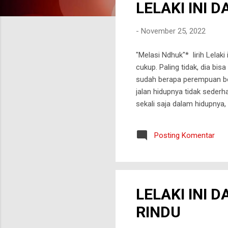
LELAKI INI 
t
i
-
November 25, 2022
n
g
"Melasi Ndhuk"* lirih Lelaki
a
cukup. Paling tidak, dia bi
n
sudah berapa perempuan bers
jalan hidupnya tidak sederha
sekali saja dalam hidupnya,
itu mulai tidak biasa. Telp
mempan?. Tapi ego-nya sege
Posting Komentar
menenangkannya. Menerbitka
Perempuan itu buka...
LELAKI INI
RINDU