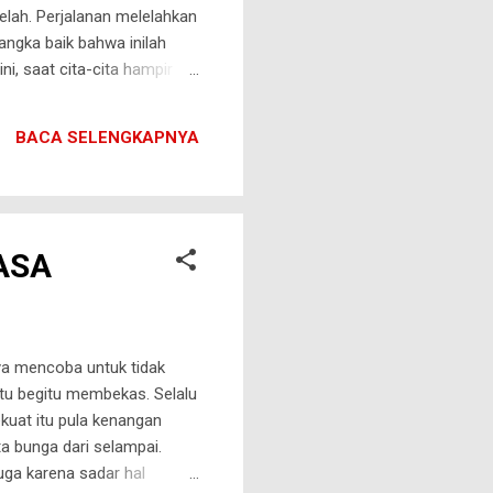
lelah. Perjalanan melelahkan
angka baik bahwa inilah
ni, saat cita-cita hampir
ng penuh drama. Seolah tak
 di tangan sang jawara.
BACA SELENGKAPNYA
rcaya bahwa dia-lah
ASA
nya mencoba untuk tidak
 itu begitu membekas. Selalu
ekuat itu pula kenangan
a bunga dari selampai.
uga karena sadar hal