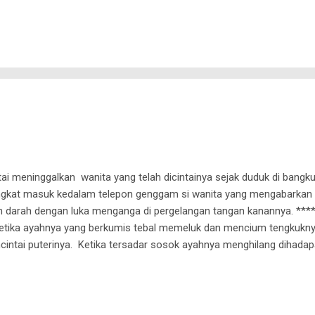
Perempuan itu juga sama. Hatinya sudah terendam getirnya air mata. 
iskan hati tersayat, terkoyak, luka atau apalah, mungkin harus terla
ati perempuan itu. Perempuan itu sadar, pertahanannya lemah. Hati
ki ini yang luar biasa....
i meninggalkan wanita yang telah dicintainya sejak duduk di bangku
ngkat masuk kedalam telepon genggam si wanita yang mengabarkan
 darah dengan luka menganga di pergelangan tangan kanannya. ***
 ketika ayahnya yang berkumis tebal memeluk dan mencium tengkuknya
intai puterinya. Ketika tersadar sosok ayahnya menghilang dihada
ruang ke ruangan yang lain. Yang ia temukan hanya sebuah buku Yas
nang 100 hari wafatnya Suami, Ayah kami tercinta...".