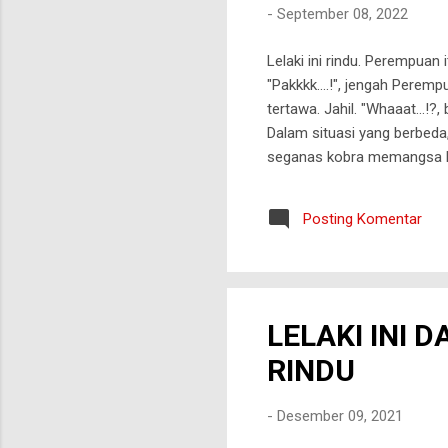
-
September 08, 2022
Lelaki ini rindu. Perempuan
"Pakkkk....!", jengah Perem
tertawa. Jahil. "Whaaat...!?,
Dalam situasi yang berbed
seganas kobra memangsa ko
dari sekitar. Mereka tak pe
masih menahan tawa. Sungg
Posting Komentar
Udara dingin mulai menyerg
Lelaki ini dan Perempuan itu
LELAKI INI
RINDU
-
Desember 09, 2021