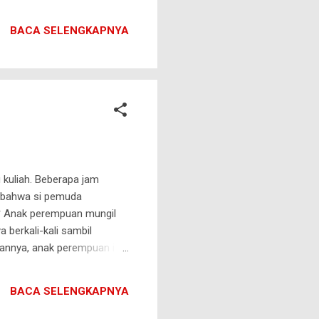
Berlumur cinta tanpa asa.
hir kembali untuk mencari
BACA SELENGKAPNYA
nya tidak terjaga. Entah
 kuliah. Beberapa jam
 bahwa si pemuda
* Anak perempuan mungil
 berkali-kali sambil
pannya, anak perempuan itu
in bergambar foto sang
BACA SELENGKAPNYA