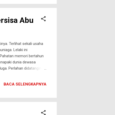
ersisa Abu
nya. Terlihat sekali usaha
iaga. Lelaki ini
u. Pahatan memori bertahun
menapaki dunia dewasa
duga. Perlahan didatanginya
an itu terlonjak, menoleh
laki ini memeluknya,
BACA SELENGKAPNYA
 sepanjang persahabatan