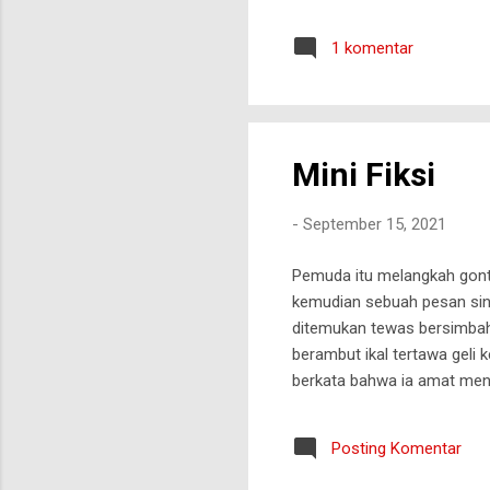
tersebut akan sia-sia. *** 
Kalaulah ada pujangga menul
1 komentar
madah yang menggambarkan h
karena lelah, atau karena lela
Mini Fiksi
-
September 15, 2021
Pemuda itu melangkah gonta
kemudian sebuah pesan si
ditemukan tewas bersimbah
berambut ikal tertawa geli
berkata bahwa ia amat menc
mencari ayahnya dari satu 
ayah dengan tulisan, "Menge
Posting Komentar