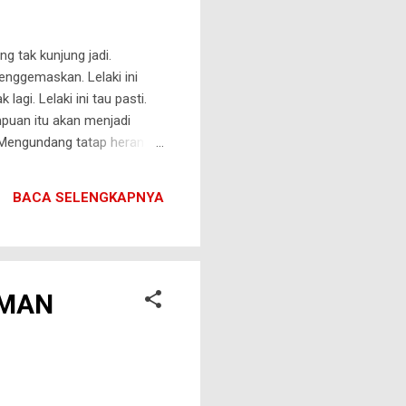
g tak kunjung jadi.
menggemaskan. Lelaki ini
lagi. Lelaki ini tau pasti.
puan itu akan menjadi
 Mengundang tatap heran
o terakhirnya. Lelaki ini
Senja sudah semakin tua.
BACA SELENGKAPNYA
sudah menuju pos jaga.
AMAN