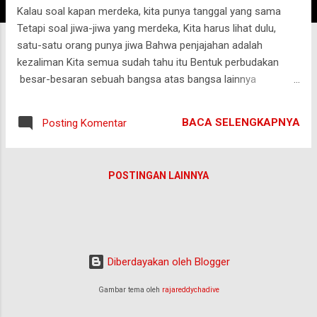
Kalau soal kapan merdeka, kita punya tanggal yang sama
g
Tetapi soal jiwa-jiwa yang merdeka, Kita harus lihat dulu,
a
satu-satu orang punya jiwa Bahwa penjajahan adalah
n
kezaliman Kita semua sudah tahu itu Bentuk perbudakan
besar-besaran sebuah bangsa atas bangsa lainnya
Penindasan dan eksploitasi Hak-hak asasi dikebiri
kemanusiaan yang adil dan beradab terang-terangan diinjak-
BACA SELENGKAPNYA
Posting Komentar
injak Yang jarang kita sadari adalah Jiwa-jiwa merdeka tak
pernah bisa dijajah Para pendiri bangsa, pejuang
kemerdekaan Mereka yang kini kita sebut pahlawan Adalah
POSTINGAN LAINNYA
orang-orang yang tak pernah dijajah Mereka adalah para
pemberani Orang-orang dengan jiwa merdeka Yang
menjunjung tinggi kemanusiaan Yang mengedepankan
keadilan Yang karenanya tak bisa menerima Segala bentuk
penindasan Segala apapun yang namanya penjajahan
Diberdayakan oleh Blogger
Kemerdekaan bagi mereka Bukan ditandai dengan
proklamasi Proklamasi hanyalah bentuk tanggungjawab dari
Gambar tema oleh
rajareddychadive
jiwa-jiwa yang merdeka untuk juga memerdekakan jiwa-jiwa
lainnya yang masih terjajah untuk membaw...