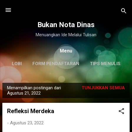
Langsung ke konten utama
Bukan Nota Dinas
Menuangkan Ide Melalui Tulisan
Menu
LOBI
FORM PENDAFTARAN
TIPS MENULIS
DISCLAIMER
LAINNYA…
KILAS BALIK
Menampilkan postingan dari
TUNJUKKAN SEMUA
P
Agustus 21, 2022
o
s
Refleksi Merdeka
t
i
-
Agustus 23, 2022
n