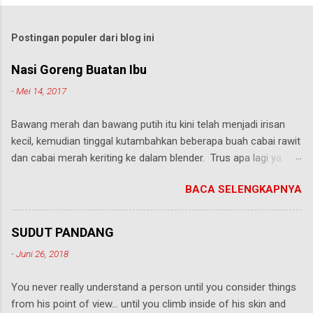
Postingan populer dari blog ini
Nasi Goreng Buatan Ibu
-
Mei 14, 2017
Bawang merah dan bawang putih itu kini telah menjadi irisan
kecil, kemudian tinggal kutambahkan beberapa buah cabai rawit
dan cabai merah keriting ke dalam blender. Trus apa lagi ya
pikirku, ponsel yang sedari tadi ada di meja dapur menjadi
BACA SELENGKAPNYA
sasaran keingintahuanku. Melihat macam-macam resep nasi
goreng yang ada di menu masakan milik "Mbah Google"
sepertinya ini sama saja seperti bumbu-bumbu yang biasa
SUDUT PANDANG
kubuat ketika bikin nasi goreng. Kemiri, sedikit terasi...yah boleh
-
Juni 26, 2018
juga buat variasi, supaya rasanya agak beda sedikit dari yang
biasa kuracik. Bumbu sudah semua masuk, tinggal
You never really understand a person until you consider things
memasukkan blender ke dalam mesin pemutar. Seperti biasa,
from his point of view... until you climb inside of his skin and
setiap Hari Sabtu dan Minggu pagi, menu ini seolah sudah