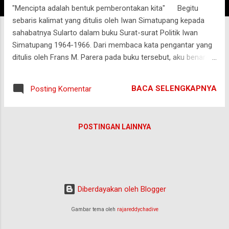
"Mencipta adalah bentuk pemberontakan kita" Begitu
g
sebaris kalimat yang ditulis oleh Iwan Simatupang kepada
a
sahabatnya Sularto dalam buku Surat-surat Politik Iwan
n
Simatupang 1964-1966. Dari membaca kata pengantar yang
ditulis oleh Frans M. Parera pada buku tersebut, aku benar-
benar diantarkan kepada sosok intelektual Iwan Simatupang,
yang moderat, yang sebisa mungkin berusaha tak ternodai
BACA SELENGKAPNYA
Posting Komentar
oleh kubu mana pun yang sedang bertarung saat itu, yang
mencoba mencari jalan dan pikiran alternatif sendiri. Buku
yang belum habis kubaca itu berisi surat-suratnya dalam
POSTINGAN LAINNYA
menanggapi situasi sosial, ekonomi dan budaya Jakarta,
yang gundah, yang resah, yang tak sabar menunggu jawaban.
Aku mencoba menulis keterangan tambahan atas dasar
kemandirian pikirannya. Kurang lebih seperti ini: " Dalam
konteks belajar dari orang-orang yang lebih pandai, kita tak
Diberdayakan oleh Blogger
berniat menjadi epigon-epigon tanpa karya dan otentisitas
yang nyata. Mungkin, kita mendongak kepada mereka pada
Gambar tema oleh
rajareddychadive
kurun wa...