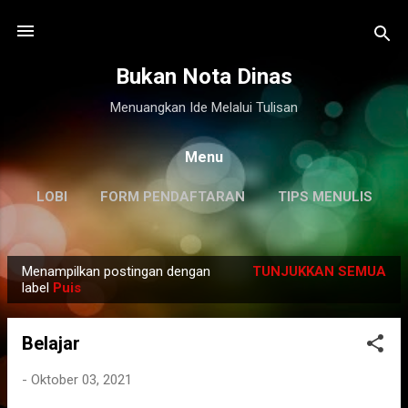
Langsung ke konten utama
Bukan Nota Dinas
Menuangkan Ide Melalui Tulisan
Menu
LOBI
FORM PENDAFTARAN
TIPS MENULIS
DISCLAIMER
LAINNYA…
KILAS BALIK
Menampilkan postingan dengan
TUNJUKKAN SEMUA
P
label
Puis
o
s
Belajar
t
i
-
Oktober 03, 2021
n