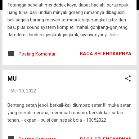
Tetangga sebelah mendadak kaya, dapat hadiah, bertumpuk
g
uang tunai dari undian minyak goreng rumahnya dibagusin,
a
beli segala barang mewah termasuk seperangkat gitar dan
n
bas, plus sound system komplet, mahal. gonjrang-gonjreng,
damdem-dandem, jingkrak-jingkrak, nyanyi-nyanyi, bikin
single lagu, terus viral tiap hari. Berisik. bukannya tobat,
kemarin malah nambah beli drum, merek baru, kualitas super,
BACA SELENGKAPNYA
Posting Komentar
bisa bikin album laris tiap hari. Berisik. Dasar tetangga berisik,
atau tetangganya yang gak punya tutup kuping? - ekpan -
puisi dan sepak bola - 11052022
MU
-
Mei 10, 2022
Benteng setan jebol, berkali-kali diumpat: setan!!! muka setan
yang merah merona, memucat masam, berkali-kali setan
tenan. - ekpan - puisi dan sepak bola - 10052022