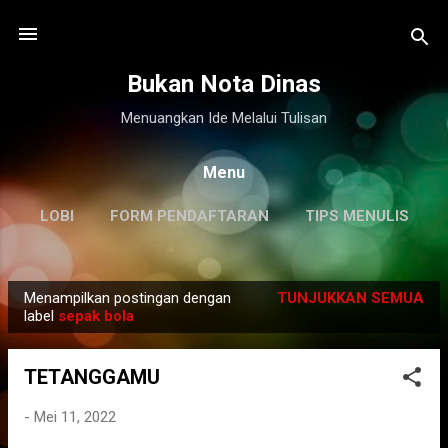
Langsung ke konten utama
Bukan Nota Dinas
Menuangkan Ide Melalui Tulisan
Menu
LOBI
FORM PENDAFTARAN
TIPS MENULIS
DISCLAIMER
LAINNYA…
KILAS BALIK
Menampilkan postingan dengan
TUNJUKKAN SEMUA
P
label
sepak bola
o
s
TETANGGAMU
t
i
-
Mei 11, 2022
n